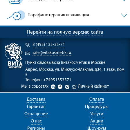
Парафинотерапия и эпиляция
Перейти на полную версию сайта
8 (495) 135-35-71
sale@vitakosmetik.ru
Пункт самовывоза
Витакосметик в Москве
Адрес:
Москва, ул. Миклухо-Маклая, д34, 1 этаж, пом.
5
Телефон:
+74951353571
Мы в соцсетях
Личный кабинет
Доставка
Оплата
Гарантия
Процедуры
Оснащение
Услуги
О нас
Акции
Регионы
Шоу-рум