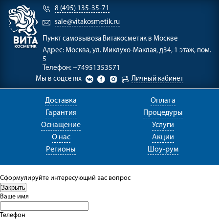
8 (495) 135-35-71
sale@vitakosmetik.ru
Пункт самовывоза
Витакосметик в Москве
Адрес:
Москва, ул. Миклухо-Маклая, д34, 1 этаж, пом.
5
Телефон:
+74951353571
Мы в соцсетях
Личный кабинет
Доставка
Оплата
Гарантия
Процедуры
Оснащение
Услуги
О нас
Акции
Регионы
Шоу-рум
Сформулируйте интересующий вас вопрос
Ваше имя
Телефон