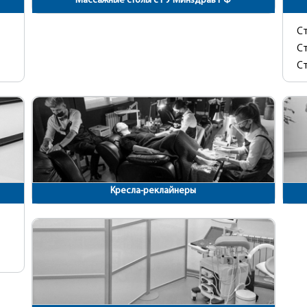
Массажные столы с РУ Минздрав РФ
Ст
Ст
С
Кресла-реклайнеры