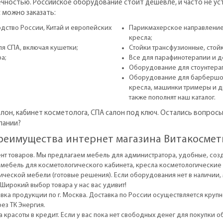
чностью. Российское оборудование стоит дешевле, и часто не уст
 можно заказать:
дство России, Китай и европейских
Парикмахерское направление
кресла;
я СПА, включая кушетки;
Стойки трансфузионные, стойк
а;
Все для парафинотерапии и д
Оборудование для стоунтерап
Оборудование для барбершоп
кресла, машинки тримеры и д
также пополнят наш каталог.
он, кабинет косметолога, СПА салон под ключ. Остались вопросы
пании?
реимущества интернет магазина Витакосмет
т товаров. Мы предлагаем мебель для администратора, удобные, созд
, мебель для косметологического кабинета, кресла косметологические 
ической мебели (готовые решения). Если оборудования нет в наличии,
Широкий выбор товара у нас вас удивит!
авка продукции по г. Москва. Доставка по России осуществляется кру
ез ТК Энергия.
а красоты в кредит. Если у вас пока нет свободных денег для покупки