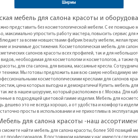
Ширмы
ская мебель для салона красоты и оборудова
ожно представить без косметологической мебели. С ее помощью 
, максимально упростить работу мастера, повысить сервис для к
аблюдают за всеми новшествами фабрик beauty мебели, желая пр
дние и значимые достижения. Косметологическая мебель для сало
сметических салонов красоты всех профилей, так и для небольшого
х видов, необходимая для косметологии и косметологов, а также 
расоты, для спа салона, для визажа, массажные кресла. Сотрудни
 техники. Мы готовы предложить вам всю самую необходимую меб
рофессиональными косметологическими креслами для салонов крас
престиж, цена которых выгодна и демократична! Купить мебель дл
 так же в нашем шоуруме, который расположен в г. Москва. Для ка
ные в подходящей цветовой гамме изделия. Мебель для косметол
ь дешево это не всегда хорошо, а от удобства и комфорта издели
статочно просты в использовании и не прихотливы в эксплуатаци
Мебель для салона красоты -наш ассортимен
ы сможете найти мебель для салона красоты, более 500 позиций м
т профессионалов. В постоянном наличии у нас имеются следую