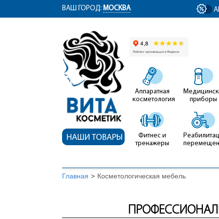
ym(12767704, 'getClientID', function(clientID) { document.getElementById('cli
ВАШ ГОРОД:
МОСКВА
А
Аппаратная
Медицинск
косметология
приборы
Фитнес и
Реабилитац
НАШИ ТОВАРЫ
тренажеры
перемеще
Главная
>
Косметологическая мебель
ПРОФЕССИОНАЛЬ