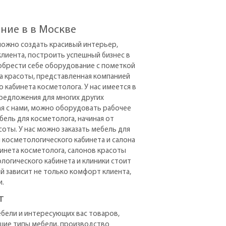
ние в в Москве
можно создать красивый интерьер,
лиента, построить успешный бизнес в
иобрести себе оборудование с пометкой
на красоты, представленная компанией
 кабинета косметолога. У нас имеется в
предложения для многих других
чая с нами, можно оборудовать рабочее
ель для косметолога, начиная от
оты. У нас можно заказать мебель для
я косметологического кабинета и салона
бинета косметолога, салонов красоты
огического кабинета и клиники стоит
й зависит не только комфорт клиента,
и.
т
ебели и интересующих вас товаров,
щие типы мебели, производство