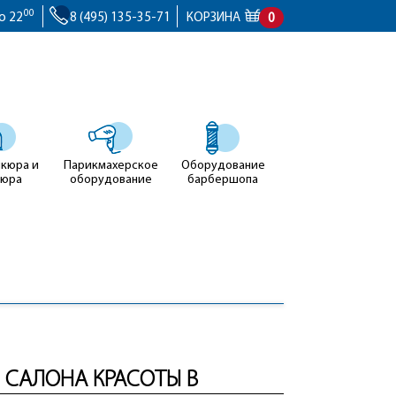
00
о 22
8 (495) 135-35-71
КОРЗИНА
0
икюра и
Парикмахерское
Оборудование
кюра
оборудование
барбершопа
 САЛОНА КРАСОТЫ В