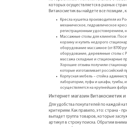
которых осуществляется в разных страна
Витакосметик вы найдете все позиции , 
Кресла кушетка производителя из Рос
механическое, гидравлическое кресл
регистрационным удостоверением, н
Массажные столы для клиентов. Посе
корзину и купить недорого стациона
оборудование массажное (от 8700 ру
оборудование, деревянные столы с РУ.
массажа складные и стационарные пр
Хорошие отзывы получили стационар
которые изготавливает российский п
Корпусная мебель – стойка админист
лаборатории, пуфы и шкафы, тумбы, 
осуществляется на крупнейших фабр
Интернет магазин Витакосметик и
Для удобства покупателей по каждой к
критериям. Как правило, это: страна - п
выпадет группа товаров, которые заслу
артикул в строку поиска. Обратим вним