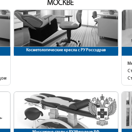
МОСКВЕ
Косметологические кресла с РУ Россздрав
М
С
дом
С