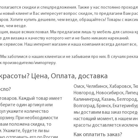
полагаются скидки и спецпредложения. Также у нас постоянно проходя
 новый клиент и Вас интересует вопрос скидок, то предлагаем Вам ра
оваров. Хотите купить дешевле, чем везде, обращайтесь! Товары с мак
е, чем везде.
кция, выше всяких похвал. Мы предлагаем лишь ту мебель для салона 
для визажа к качеству которого нет и не было никаких нареканий.
 сервисом. Наш интернет магазин и наша компания всегда делает все,
Мы заботимся о наших клиентах и не забываем про них. В случаях рекл
е к производителю/импортеру.
 красоты? Цена, Оплата, доставка
Омск, Челябинск, Хабаровск, Т
есло?
Новгород, Новосибирск, Липецк
товаров. Каждый товар имеет
Калининград, Казань, Белгород
ыберите один артикул или
Волгоград, Брянск, Екатеринбу
кул укажите количество
мы доставим ваш заказ посред
корзину. При необходимости
настоящий момент, в нашем ин
 вам положена скидка, то
красоты доставляется исключ
. Укажите, будете ли вы
Как оплатить заказ?
но отправить его по России