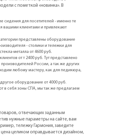
модели с пометкой «новинка». В
е сидения для посетителей - именно те
ся вашими клиентами и привлекают
.
 категории представлены оборудование
роизводителя - столики и тележки для
стекла-металла от 4600 руб.
клиентов от т 2400 руб. Тут представлено
 производителей России, а так же других
бходим любому мастеру, как для педикюра,
другое оборудование от 4000 руб.
т в себя зоны СПА, мы так же предлагаем
 товаров, отвечающих заданным
метив нужные параметры на сайте, вам
ример, тележку Гармония, заведите
я цена целиком оправдывается дизайном,