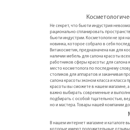
Косметологиче
Не секрет, что бьюти индустрия невозм
рационально спланировать пространство
бьюти индустрии. Косметологи не зря н
новинка, которое собрало в себя после
Витакосметик, предназначена как для ко
наличии мебель для салона красоты все
работников сферы красоты: для салона к
место косметолога по последнему слову
столиков для аппаратов и заканчивая п
салона красоты эконом класса и класса 
красоты вы сможете в нашем магазине, а
важно выбирать современные и выполнен
подбирать с особой тщательностью, вед
но и мастера. Товары нашей компании до
В нашем интернет магазине и каталоге в
которые имеют положительные отзывы о