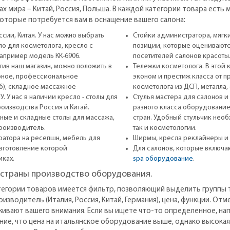
х мира – Китай, Россия, Польша. В каждой категории товара есть 
которые потребуется вам в оснащение вашего салона:
сии, Китая. У нас можно выбрать
Стойки администратора, мягки
о для косметолога, кресло с
позиции, которые оценивают
апример модель КК-6906.
посетителей салонов красоты
тив наш магазин, можно положить в
Тележки косметолога. В этой
рное, профессиональное
эконом и престиж класса от п
б), складное массажное
косметолога из ДСП, металла, 
 У нас в наличии кресло - столы для
Стулья мастера для салонов и 
оизводства Россия и Китай.
разного класса оборудование
ные и складные столы для массажа,
стран. Удобный стульчик нео
роизводитель.
так и косметологии.
ратора на ресепшн, мебель для
Ширмы, кресла реклайнеры и 
изготовление которой
Для салонов, которые включаю
иках.
spa оборудование
.
 страны производство оборудования.
атегории товаров имеется фильтр, позволяющий выделить группы
роизводитель (Италия, Россия, Китай, Германия), цена, функции. От
живают вашего внимания. Если вы ищете что-то определенное, нап
ание, что цена на итальянское оборудование выше, однако высока