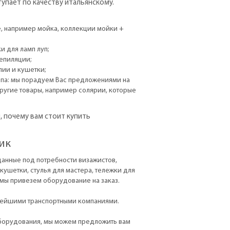
упает по качеству итальянскому.
, например мойка, коллекции мойки +
и для ламп луп;
епиляции;
ии и кушетки;
а: мы порадуем Вас предложениями на
ругие товары, например солярии, которые
, почему вам стоит купить
ик
анные под потребности визажистов,
кушетки, стулья для мастера, тележки для
 мы привезем оборудование на заказ.
пнейшими транспортными компаниями.
 оборудования, мы можем предложить вам