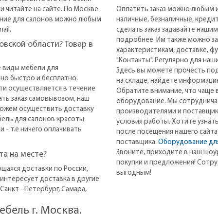
и читайте на сайте. По Москве
Оплатить заказ можно любым и
ание для салонов можно любым
наличные, безналичные, кредит
ail.
сделать заказ задавайте наши
подробнее. Им также можно за
овской области? Товар в
характеристикам, доставке, фу
"Контакты". Регулярно для наш
е виды мебели для
Здесь вы можете прочесть по
но быстро и бесплатно.
на складе, найдете информаци
ти осуществляется в течение
Обратите внимание, что чаще 
ать заказ самовывозом, наш
оборудование. Мы сотруднич
ы можем осуществить доставку
производителями и поставщик
ель для салонов красоты
условия работы. Хотите узнат
 - т.е ничего оплачивать
после посещения нашего сайта
поставщика.
Оборудование дл
Звоните, приходите в наш шоур
вку по России? Оплата на месте?
покупки и предложения! Сотру
щаяся доставки по России,
выгодным!
 интересует доставка в другие
 Санкт –Петербург, Самара,
бель г. Москва.