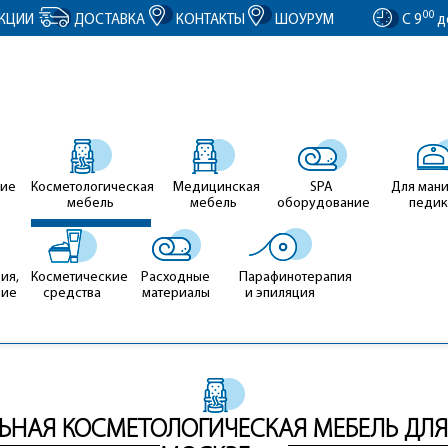
entID').value = clientID; });
00
КЦИИ
ДОСТАВКА
КОНТАКТЫ
ШОУРУМ
С 9
д
ие
Косметологическая
Медицинская
SPA
Для ман
мебель
мебель
оборудование
педи
ия,
Косметические
Расходные
Парафинотерапия
ние
средства
материалы
и эпиляция
НАЯ КОСМЕТОЛОГИЧЕСКАЯ МЕБЕЛЬ ДЛЯ