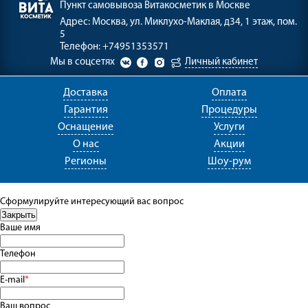
Пункт самовывоза
Витакосметик в Москве
Адрес:
Москва, ул. Миклухо-Маклая, д34, 1 этаж, пом.
5
Телефон:
+74951353571
Мы в соцсетях
Личный кабинет
Доставка
Оплата
Гарантия
Процедуры
Оснащение
Услуги
О нас
Акции
Регионы
Шоу-рум
Сформулируйте интересующий вас вопрос
Ваше имя
Телефон
E-mail
*
Ваш вопрос