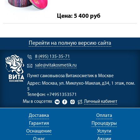
Цена: 5 400
руб
Перейти на полную версию сайта
8 (495) 135-35-71
sale@vitakosmetik.ru
Пункт самовывоза
Витакосметик в Москве
Адрес:
Москва, ул. Миклухо-Маклая, д34, 1 этаж, пом.
5
Телефон:
+74951353571
Мы в соцсетях
Личный кабинет
Доставка
Оплата
Гарантия
Процедуры
Оснащение
Услуги
О нас
Акции