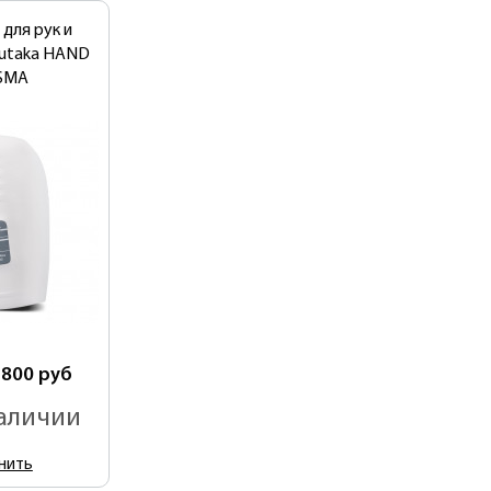
для рук и
rutaka HAND
SMA
 800
руб
наличии
нить