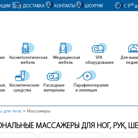
entID').value = clientID; });
00
КЦИИ
ДОСТАВКА
КОНТАКТЫ
ШОУРУМ
С 9
д
ие
Косметологическая
Медицинская
SPA
Для ман
мебель
мебель
оборудование
педи
ия,
Косметические
Расходные
Парафинотерапия
ние
средства
материалы
и эпиляция
ы для тела
>
Массажеры
НАЛЬНЫЕ МАССАЖЕРЫ ДЛЯ НОГ, РУК, ШЕ