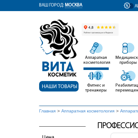
ym(12767704, 'getClientID', function(clientID) { document.getElementById('cli
ВАШ ГОРОД:
МОСКВА
А
Аппаратная
Медицинск
косметология
приборы
Фитнес и
Реабилитац
НАШИ ТОВАРЫ
тренажеры
перемеще
Главная
>
Аппаратная косметология
>
Аппарат
ПРОФЕССИО
Цена