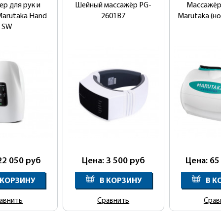
р для рук и
Шейный массажёр PG-
Массажёр
Marutaka Hand
2601B7
Marutaka (н
SW
22 050
руб
Цена: 3 500
руб
Цена: 65
 КОРЗИНУ
В КОРЗИНУ
В К
авнить
Сравнить
Срав