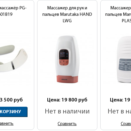
массажёр PG-
Массажер для рук и
Массажер 
601B19
пальцев Marutaka HAND
пальцев Ma
LWG
PLA
 3 500
руб
Цена: 19 800
руб
Цена: 19
Нет в наличии
Нет в 
 КОРЗИНУ
авнить
Сравнить
Срав