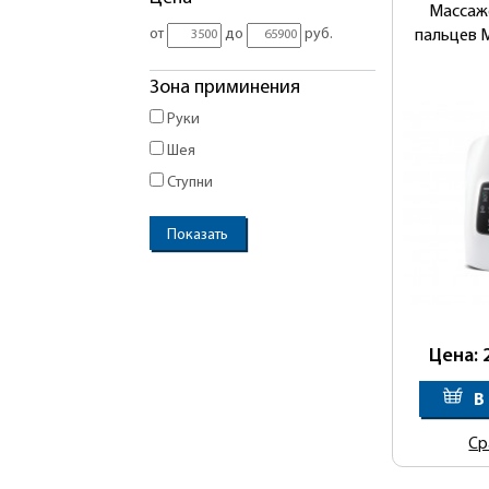
Массаже
от
до
руб.
пальцев 
Зона приминения
Руки
Шея
Ступни
Цена: 
В
Ср