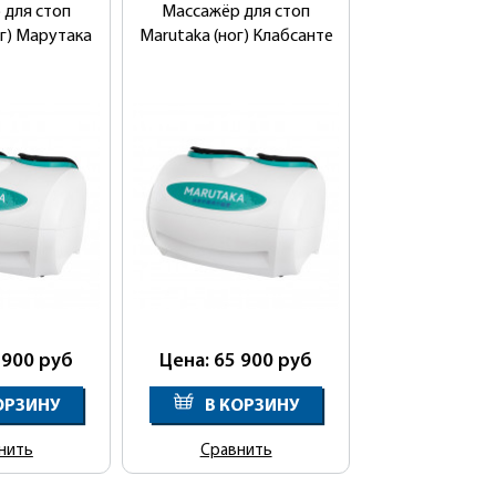
 для стоп
Массажёр для стоп
ог) Марутака
Marutaka (ног) Клабсанте
 900
руб
Цена: 65 900
руб
ОРЗИНУ
В КОРЗИНУ
нить
Сравнить