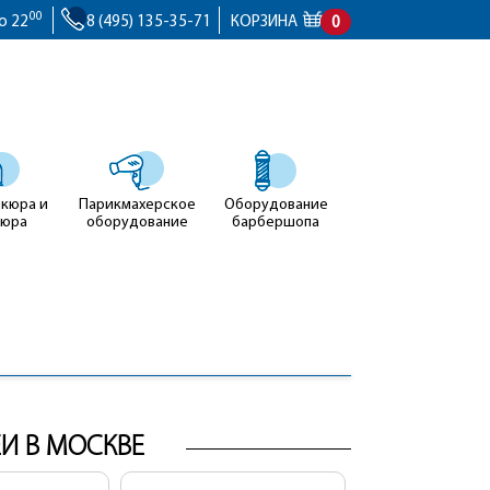
00
о 22
8 (495) 135-35-71
КОРЗИНА
0
икюра и
Парикмахерское
Оборудование
кюра
оборудование
барбершопа
И В МОСКВЕ