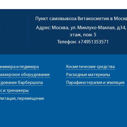
Пункт самовывоза
Витакосметик в Моск
u
Адрес:
Москва, ул. Миклухо-Маклая, д34,
этаж, пом. 5
Телефон:
+74951353571
аникюра и педикюра
Косметические средства
махерское оборудование
Расходные материалы
дование барбершопа
Парафинотерапия и эпиляция
с и тренажеры
литация, перемещение