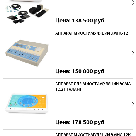
Цена: 138 500
руб
АППАРАТ МИОСТИМУЛЯЦИИ ЭМНС-12
Цена: 150 000
руб
АППАРАТ ДЛЯ МИОСТИМУЛЯЦИИ ЭСМА
12.21 ГАЛАНТ
Цена: 178 500
руб
АППАРАТ МИОСТИМУЛЯЦИИ ЭМНС-12К