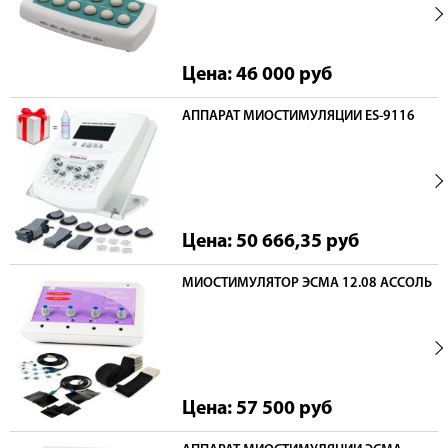
Цена: 46 000
руб
АППАРАТ МИОСТИМУЛЯЦИИ ES-9116
Цена: 50 666,35
руб
МИОСТИМУЛЯТОР ЭСМА 12.08 АССОЛЬ
Цена: 57 500
руб