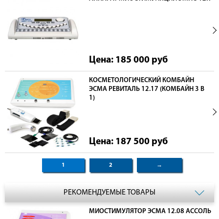
Цена: 185 000
руб
КОСМЕТОЛОГИЧЕСКИЙ КОМБАЙН
ЭСМА РЕВИТАЛЬ 12.17 (КОМБАЙН 3 В
1)
Цена: 187 500
руб
1
2
→
РЕКОМЕНДУЕМЫЕ ТОВАРЫ
МИОСТИМУЛЯТОР ЭСМА 12.08 АССОЛЬ