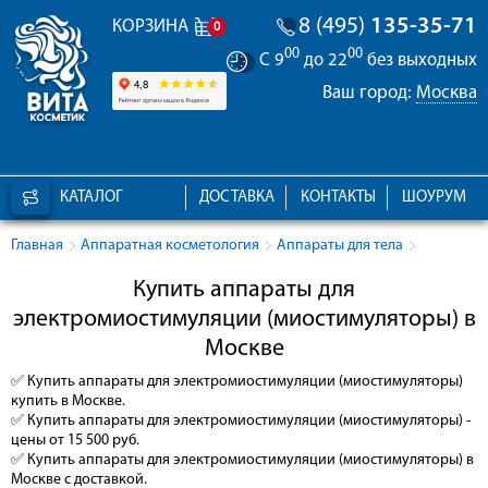
8 (495)
135-35-71
КОРЗИНА
0
00
00
С 9
до 22
без выходных
Ваш город:
Москва
КАТАЛОГ
ДОСТАВКА
КОНТАКТЫ
ШОУРУМ
Главная
Аппаратная косметология
Аппараты для тела
Купить аппараты для
электромиостимуляции (миостимуляторы) в
Москве
✅
Купить аппараты для электромиостимуляции (миостимуляторы)
купить в Москве.
✅
Купить аппараты для электромиостимуляции (миостимуляторы)
-
цены от 15 500 руб.
✅
Купить аппараты для электромиостимуляции (миостимуляторы)
в
Москве с доставкой.