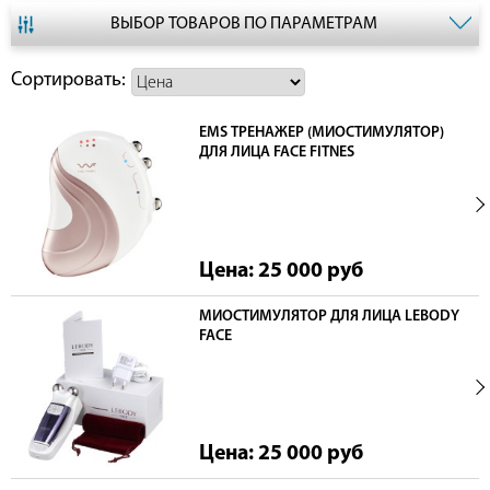
ВЫБОР ТОВАРОВ ПО ПАРАМЕТРАМ
Сортировать:
EMS ТРЕНАЖЕР (МИОСТИМУЛЯТОР)
ДЛЯ ЛИЦА FACE FITNES
Цена: 25 000
руб
МИОСТИМУЛЯТОР ДЛЯ ЛИЦА LEBODY
FACE
Цена: 25 000
руб