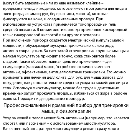
(могут быть агдезивные или их еще называют клейкие –
предназначены для моделей, которые имеют программы для лица и
электроды для мышц рук, бедер, спины, живота), которые
фиксируются на коже, и соединительные провода. При
использовании устройства применяется токопроводный гель
средней вязкости. В косметологии, иногда применяют кислородный
гель с гиалуроновой кислотой или другие препараты.
При включении прибора создается электрический импульс малой
мощности, побуждающий мускулы, прилежащие к электроду,
активно сокращаться. За счет такой «тренировки» крупные мышцы и
мелкая мускулатура приходят в тонус, кожа становится более
гладкой. Таким образом главная цель его применения – для
стимуляции (массажа) мышц. Устройство отлично заменяет
активные, эффективные, антицеллюлитные тренировки. Его можно
применять для лечения целлюлита, для рук, для мышц живота, для
похудения, как дополнительное средство ухода за кожей: для лица и
тела. Используя миостимулятор, можно без труда и длительных
временных затрат прокачать ягодицы, избавиться от жира в районе
живота. Подходит и для домашних процедур.
Профессиональный и домашний прибор для тренировки
мышц и физиотерапии
Уход за кожей и телом может быть активным (например, это касается
спорта), или пассивным – с использованием миостимулятора.
Качественный аппарат для миостимуляции решает сразу много