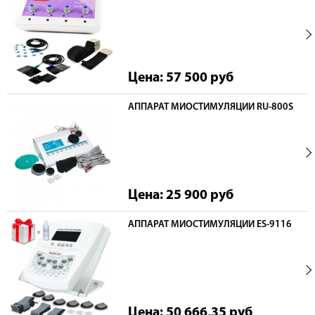
Цена: 57 500
руб
АППАРАТ МИОСТИМУЛЯЦИИ RU-800S
Цена: 25 900
руб
АППАРАТ МИОСТИМУЛЯЦИИ ES-9116
Цена: 50 666,35
руб