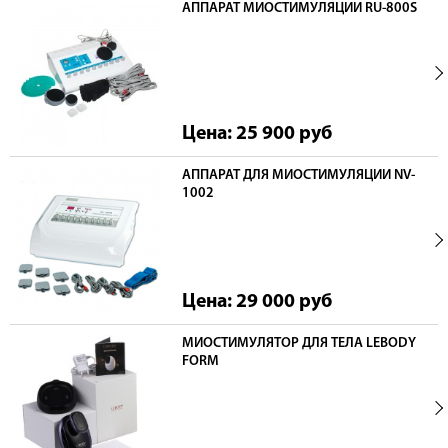
АППАРАТ МИОСТИМУЛЯЦИИ RU-800S
Цена: 25 900
руб
АППАРАТ ДЛЯ МИОСТИМУЛЯЦИИ NV-
1002
Цена: 29 000
руб
МИОСТИМУЛЯТОР ДЛЯ ТЕЛА LEBODY
FORM