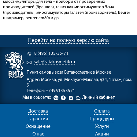
миостимуляторы для тела – приборы от проверенных
производителей (брендов), таких как миостимулятор Эсма
(производитель), миостимуляторы Галатея (производитель), Beurer
(например, beurer em80) и др.
Перейти на полную версию сайта
8 (495) 135-35-71
sale@vitakosmetik.ru
Пункт самовывоза
Витакосметик в Москве
Адрес:
Москва, ул. Миклухо-Маклая, д34, 1 этаж, пом.
5
Телефон:
+74951353571
Мы в соцсетях
Личный кабинет
Доставка
Оплата
Гарантия
Процедуры
Оснащение
Услуги
О нас
Акции