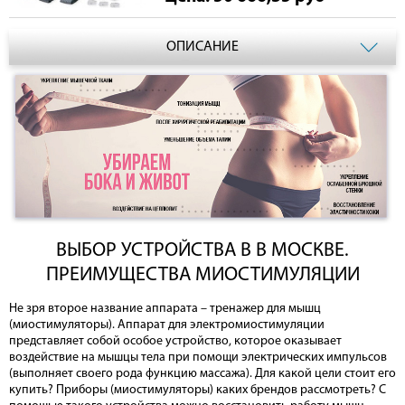
ОПИСАНИЕ
ВЫБОР УСТРОЙСТВА В В МОСКВЕ.
ПРЕИМУЩЕСТВА МИОСТИМУЛЯЦИИ
Не зря второе название аппарата – тренажер для мышц
(миостимуляторы). Аппарат для электромиостимуляции
представляет собой особое устройство, которое оказывает
воздействие на мышцы тела при помощи электрических импульсов
(выполняет своего рода функцию массажа). Для какой цели стоит его
купить? Приборы (миостимуляторы) каких брендов рассмотреть? С