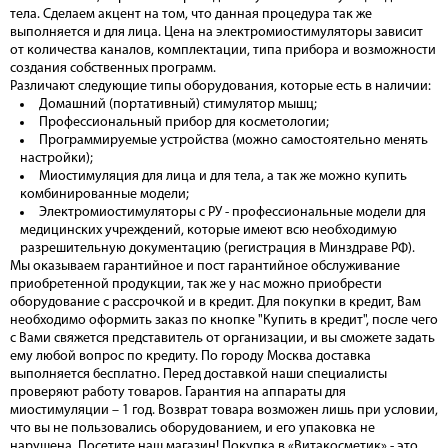
тела. Сделаем акцент на том, что данная процедура так же
выполняется и для лица. Цена на электромиостимуляторы зависит
от количества каналов, комплектации, типа прибора и возможности
создания собственных программ.
Различают следующие типы оборудования, которые есть в наличии:
Домашний (портативный) стимулятор мышц;
Профессиональный прибор для косметологии;
Программируемые устройства (можно самостоятельно менять
настройки);
Миостимуляция для лица и для тела, а так же можно купить
комбинированные модели;
Электромиостимуляторы с РУ - профессиональные модели для
медицинских учреждений, которые имеют всю необходимую
разрешительную документацию (регистрация в Минздраве РФ).
Мы оказываем гарантийное и пост гарантийное обслуживание
приобретенной продукции, так же у нас можно приобрести
оборудование с рассрочкой и в кредит. Для покупки в кредит, Вам
необходимо оформить заказ по кнопке "Купить в кредит", после чего
с Вами свяжется представитель от организации, и вы сможете задать
ему любой вопрос по кредиту. По городу Москва доставка
выполняется бесплатно. Перед доставкой наши специалисты
проверяют работу товаров. Гарантия на аппараты для
миостимуляции – 1 год. Возврат товара возможен лишь при условии,
что вы не пользовались оборудованием, и его упаковка не
нарушена. Посетите наш магазин! Покупка в «Витакосметик» - это