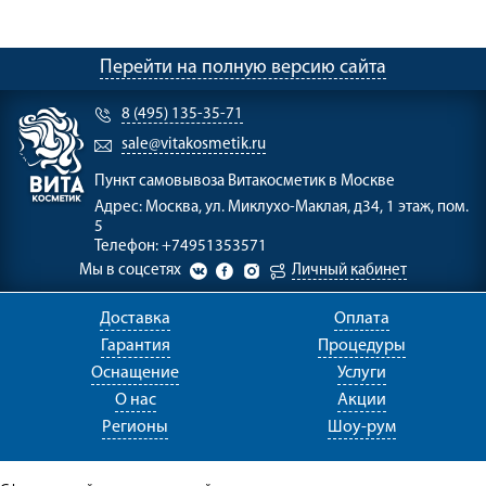
Перейти на полную версию сайта
8 (495) 135-35-71
sale@vitakosmetik.ru
Пункт самовывоза
Витакосметик в Москве
Адрес:
Москва, ул. Миклухо-Маклая, д34, 1 этаж, пом.
5
Телефон:
+74951353571
Мы в соцсетях
Личный кабинет
Доставка
Оплата
Гарантия
Процедуры
Оснащение
Услуги
О нас
Акции
Регионы
Шоу-рум