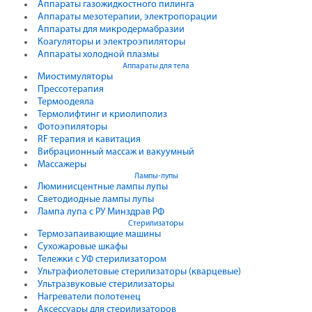
Аппараты газожидкостного пилинга
Аппараты мезотерапии, электропорации
Аппараты для микродермабразии
Коагуляторы и электроэпиляторы
Аппараты холодной плазмы
Аппараты для тела
Миостимуляторы
Прессотерапия
Термоодеяла
Термолифтинг и криолиполиз
Фотоэпиляторы
RF терапия и кавитация
Вибрационный массаж и вакуумный
Массажеры
Лампы-лупы
Люминисцентные лампы лупы
Светодиодные лампы лупы
Лампа лупа с РУ Минздрав РФ
Стерилизаторы
Термозапаивающие машины
Сухожаровые шкафы
Тележки с УФ стерилизатором
Ультрафиолетовые стерилизаторы (кварцевые)
Ультразвуковые стерилизаторы
Нагреватели полотенец
Аксессуары для стерилизаторов