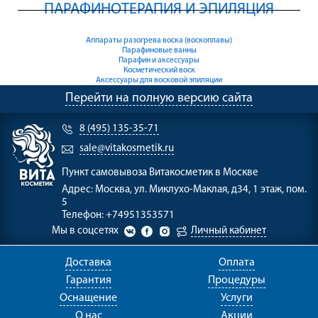
ПАРАФИНОТЕРАПИЯ И ЭПИЛЯЦИЯ
Аппараты разогрева воска (воскоплавы)
Парафиновые ванны
Парафин и аксессуары
Косметический воск
Аксессуары для восковой эпиляции
Перейти на полную версию сайта
8 (495) 135-35-71
sale@vitakosmetik.ru
Пункт самовывоза
Витакосметик в Москве
Адрес:
Москва, ул. Миклухо-Маклая, д34, 1 этаж, пом.
5
Телефон:
+74951353571
Мы в соцсетях
Личный кабинет
Доставка
Оплата
Гарантия
Процедуры
Оснащение
Услуги
О нас
Акции