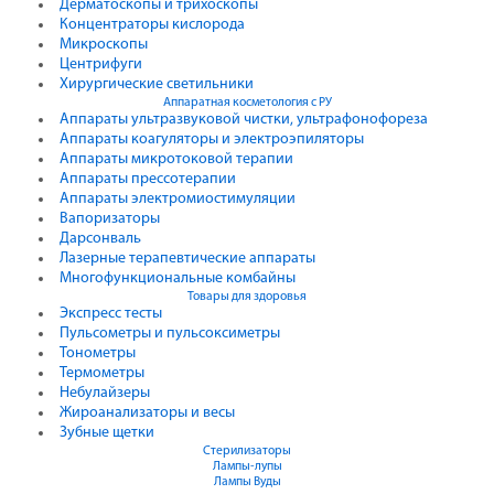
Дерматоскопы и трихоскопы
Концентраторы кислорода
Микроскопы
Центрифуги
Xирургические светильники
Аппаратная косметология с РУ
Аппараты ультразвуковой чистки, ультрафонофореза
Аппараты коагуляторы и электроэпиляторы
Аппараты микротоковой терапии
Аппараты прессотерапии
Аппараты электромиостимуляции
Вапоризаторы
Дарсонваль
Лазерные терапевтические аппараты
Многофункциональные комбайны
Товары для здоровья
Экспресс тесты
Пульсометры и пульсоксиметры
Тонометры
Термометры
Небулайзеры
Жироанализаторы и весы
Зубные щетки
Стерилизаторы
Лампы-лупы
Лампы Вуды