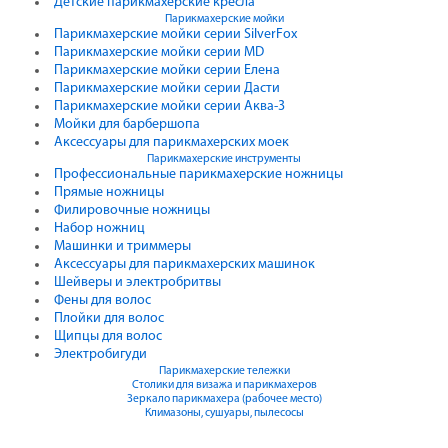
Детские парикмахерские кресла
Парикмахерские мойки
Парикмахерские мойки серии SilverFox
Парикмахерские мойки серии MD
Парикмахерские мойки серии Елена
Парикмахерские мойки серии Дасти
Парикмахерские мойки серии Аква-3
Мойки для барбершопа
Аксессуары для парикмахерских моек
Парикмахерские инструменты
Профессиональные парикмахерские ножницы
Прямые ножницы
Филировочные ножницы
Набор ножниц
Машинки и триммеры
Аксессуары для парикмахерских машинок
Шейверы и электробритвы
Фены для волос
Плойки для волос
Щипцы для волос
Электробигуди
Парикмахерские тележки
Столики для визажа и парикмахеров
Зеркало парикмахера (рабочее место)
Климазоны, сушуары, пылесосы