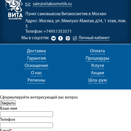
sale@vitakosmetik.ru
Пункт самовывоза
Витакосметик в Москве
Адрес:
Москва, ул. Миклухо-Маклая, д34, 1 этаж, пом.
5
Телефон:
+74951353571
Мы в соцсетях
Личный кабинет
Доставка
Оплата
Гарантия
Процедуры
Оснащение
Услуги
О нас
Акции
Регионы
Шоу-рум
Сформулируйте интересующий вас вопрос
Ваше имя
Телефон
E-mail
*