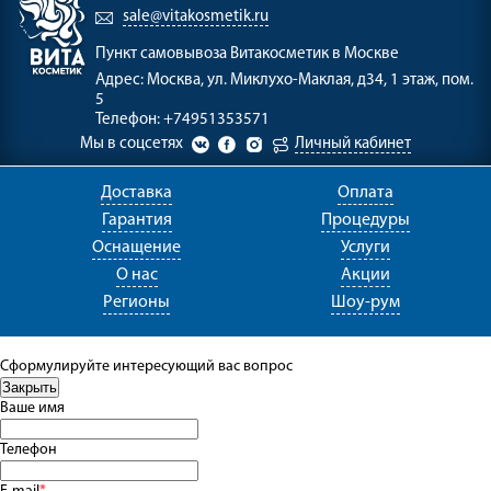
sale@vitakosmetik.ru
Пункт самовывоза
Витакосметик в Москве
Адрес:
Москва, ул. Миклухо-Маклая, д34, 1 этаж, пом.
5
Телефон:
+74951353571
Мы в соцсетях
Личный кабинет
Доставка
Оплата
Гарантия
Процедуры
Оснащение
Услуги
О нас
Акции
Регионы
Шоу-рум
Сформулируйте интересующий вас вопрос
Ваше имя
Телефон