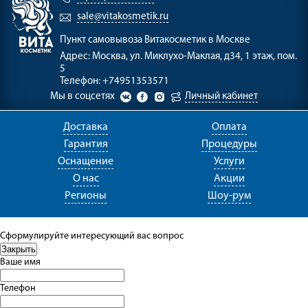
sale@vitakosmetik.ru
Пункт самовывоза
Витакосметик в Москве
Адрес:
Москва, ул. Миклухо-Маклая, д34, 1 этаж, пом.
5
Телефон:
+74951353571
Мы в соцсетях
Личный кабинет
Доставка
Оплата
Гарантия
Процедуры
Оснащение
Услуги
О нас
Акции
Регионы
Шоу-рум
Сформулируйте интересующий вас вопрос
Ваше имя
Телефон