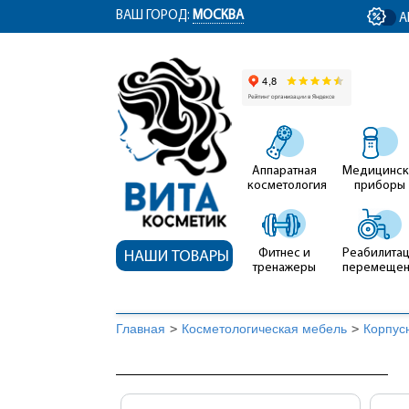
ym(12767704, 'getClientID', function(clientID) { document.getElementById('cli
ВАШ ГОРОД:
МОСКВА
А
Аппаратная
Медицинск
косметология
приборы
Фитнес и
Реабилитац
НАШИ ТОВАРЫ
тренажеры
перемеще
Главная
>
Косметологическая мебель
>
Корпус