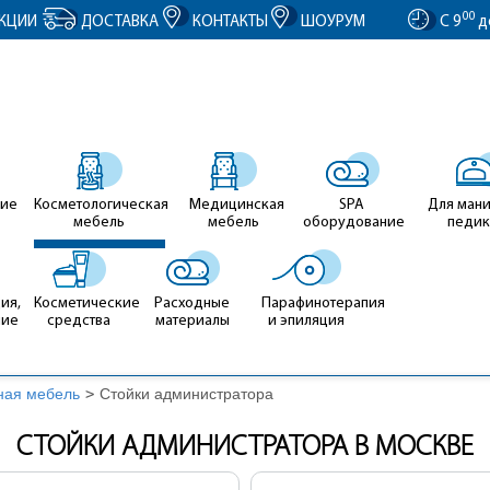
entID').value = clientID; });
00
КЦИИ
ДОСТАВКА
КОНТАКТЫ
ШОУРУМ
С 9
д
ие
Косметологическая
Медицинская
SPA
Для ман
мебель
мебель
оборудование
педи
ия,
Косметические
Расходные
Парафинотерапия
ние
средства
материалы
и эпиляция
ная мебель
>
Стойки администратора
СТОЙКИ АДМИНИСТРАТОРА В МОСКВЕ