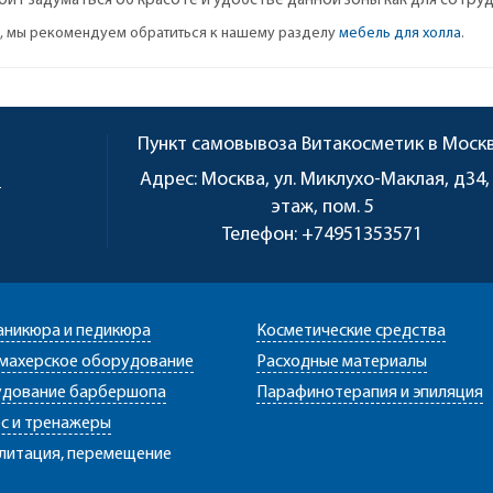
ит задуматься об красоте и удобстве данной зоны как для сотрудн
, мы рекомендуем обратиться к нашему разделу
мебель для холла
.
Пункт самовывоза
Витакосметик в Моск
u
Адрес:
Москва, ул. Миклухо-Маклая, д34,
этаж, пом. 5
Телефон:
+74951353571
аникюра и педикюра
Косметические средства
махерское оборудование
Расходные материалы
дование барбершопа
Парафинотерапия и эпиляция
с и тренажеры
литация, перемещение