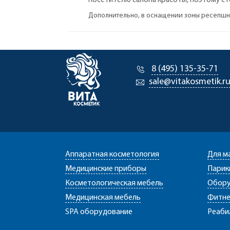
посетителю салона красоты, поэтому сто
Дополнительно, в оснащении зоны ресепшн
8 (495) 135-35-71
sale@vitakosmetik.r
Аппаратная косметология
Для м
Медицинские приборы
Парик
Косметологическая мебель
Обору
Медицинская мебель
Фитне
SPA оборудование
Реаби