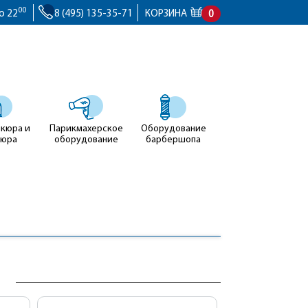
00
о 22
8 (495) 135-35-71
КОРЗИНА
0
икюра и
Парикмахерское
Оборудование
кюра
оборудование
барбершопа