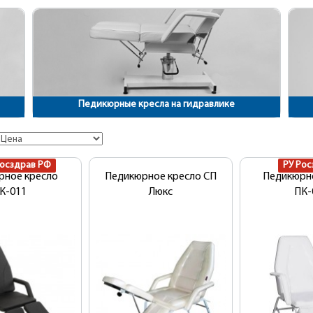
Педикюрные кресла на гидравлике
Росздрав РФ
РУ Рос
рное кресло
Педикюрное кресло СП
Педикюрн
К-011
Люкс
ПК-