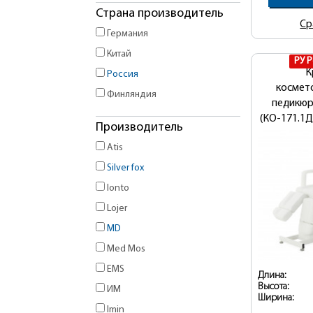
Страна производитель
Ср
Германия
Китай
РУ 
К
Россия
космет
Финляндия
педикю
(КО-171.1Д
Производитель
Atis
Silver fox
Ionto
Lojer
MD
Med Mos
EMS
Длина:
Высота:
ИМ
Ширина:
Imin