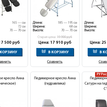
165 — см
Длина:
185 — 195 см
Длина:
72 см
Ширина:
68 см
Ширина:
70 — 70 см
Высота:
70 — 70 см
Высота:
Cтарая цена:
19 900
руб
17 500
руб
Цена: 17 910
руб
Цена: 25
 КОРЗИНУ
В КОРЗИНУ
В К
авнить
Сравнить
Срав
РУ Рос
е кресло Анна
Педикюрное кресло Анна
Педикюрн
ническое)
(гидравлика)
Сатурн на ги
С