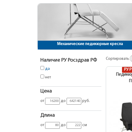
Механические педикюрные кресла
Сортировать:
Наличие РУ Росздрав РФ
да
РУ 
Педикю
нет
П
Цена
от
до
руб.
Длина
от
до
см