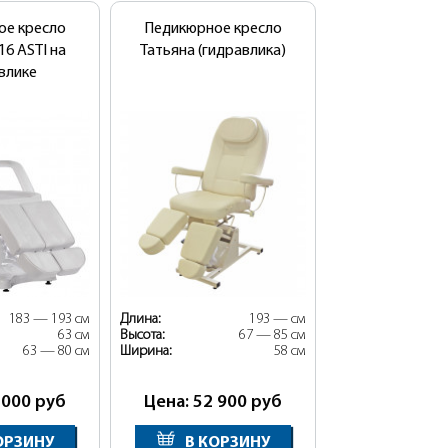
ое кресло
Педикюрное кресло
Р16 ASTI на
Татьяна (гидравлика)
влике
183 — 193 см
Длина:
193 — см
63 см
Высота:
67 — 85 см
63 — 80 см
Ширина:
58 см
 000
руб
Цена: 52 900
руб
ОРЗИНУ
В КОРЗИНУ