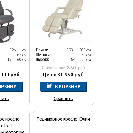
126 — см
Длина:
193 — 203 см
67 см
Ширина:
59 см
46 — 60 см
Высота:
64 — 79 см
Cтарая цена:
35 500
руб
 900
руб
Цена: 31 950
руб
ОРЗИНУ
В КОРЗИНУ
нить
Сравнить
ое кресло
Педикюрное кресло Юлия
т 1 с 1
ким мотором