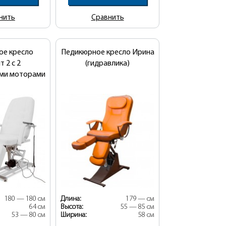
нить
Сравнить
ое кресло
Педикюрное кресло Ирина
т 2 с 2
(гидравлика)
ими моторами
180 — 180 см
Длина:
179 — см
64 см
Высота:
55 — 85 см
53 — 80 см
Ширина:
58 см