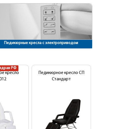
Педикюрные кресла с электроприводом
здрав РФ
ое кресло
Педикюрное кресло СП
012
Стандарт