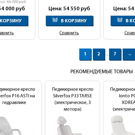
ена:
66 700
руб
54 000
руб
Цена: 54 550
руб
Цена: 54
 КОРЗИНУ
В КОРЗИНУ
В К
авнить
Сравнить
Срав
1
2
7
→
...
РЕКОМЕНДУЕМЫЕ ТОВАРЫ
дикюрное кресло
Педикюрное кресло
Педикюрное
verfox Р16 ASTI на
Silverfox P33 TARSE
Ionto 
гидравлике
(электрическое, 3
XDRE
мотора)
(электриче
мотор