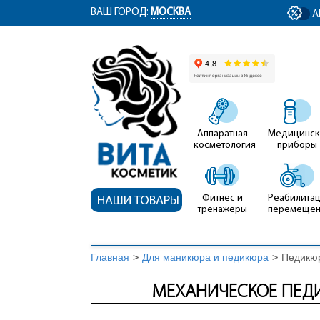
ym(12767704, 'getClientID', function(clientID) { document.getElementById('cli
ВАШ ГОРОД:
МОСКВА
А
Аппаратная
Медицинск
косметология
приборы
Фитнес и
Реабилитац
НАШИ ТОВАРЫ
тренажеры
перемеще
Главная
>
Для маникюра и педикюра
>
Педикю
МЕХАНИЧЕСКОЕ ПЕДИК