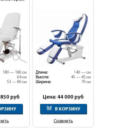
180 — 180 см
Длина:
140 — см
64 см
Высота:
45 — 45 см
53 — 80 см
Ширина:
70 см
 850
руб
Цена: 44 000
руб
ОРЗИНУ
В КОРЗИНУ
нить
Сравнить