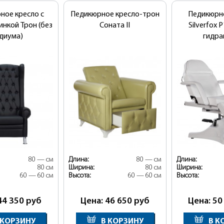
ное кресло с
Педикюрное кресло-трон
Педикюрн
инкой Трон (без
Соната II
Silverfox 
диума)
гидра
80 — см
Длина:
80 — см
Длина:
80 см
Ширина:
80 см
Ширина:
60 — 60 см
Высота:
60 — 60 см
Высота:
44 350
руб
Цена: 46 650
руб
Цена: 50
 КОРЗИНУ
В КОРЗИНУ
В К