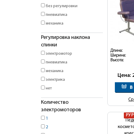
без регулировки
пневматика
механика
Регулировка наклона
спинки
Длина:
электромотор
Ширина:
Высота:
пневматика
механика
Цена: 
электрика
В
нет
Ср
Количество
электромоторов
РУ 
1
Пед
космет
2
крес