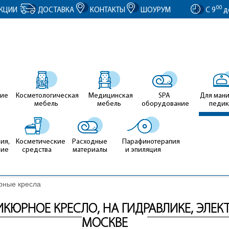
entID').value = clientID; });
00
КЦИИ
ДОСТАВКА
КОНТАКТЫ
ШОУРУМ
С 9
д
ие
Косметологическая
Медицинская
SPA
Для ман
мебель
мебель
оборудование
педи
ия,
Косметические
Расходные
Парафинотерапия
ние
средства
материалы
и эпиляция
рные кресла
ЮРНОЕ КРЕСЛО, НА ГИДРАВЛИКЕ, ЭЛЕКТ
МОСКВЕ