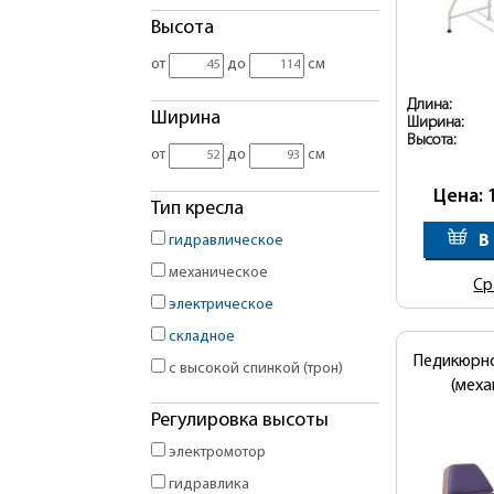
Высота
от
до
см
Длина:
Ширина
Ширина:
Высота:
от
до
см
Цена: 
Тип кресла
В
гидравлическое
механическое
Ср
электрическое
складное
Педикюрно
с высокой спинкой (трон)
(меха
Регулировка высоты
электромотор
гидравлика