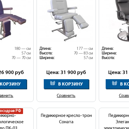
180 — см
Длина:
177 — см
Длина:
57 см
Высота:
70 — 83 см
Ширина:
70 — 70 см
Ширина:
57 см
Высота:
26 900
руб
Цена: 31 900
руб
Цена: 31
 КОРЗИНУ
В КОРЗИНУ
В К
авнить
Сравнить
Срав
Росздрав РФ
икюрно-
Педикюрное кресло-трон
Педикюрн
ологическое
Соната
Элеган
ло ПК-03
электричес