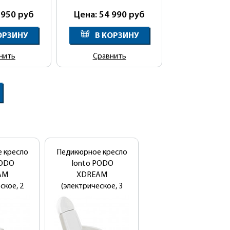
 950
руб
Цена: 54 990
руб
ОРЗИНУ
В КОРЗИНУ
нить
Сравнить
 кресло
Педикюрное кресло
Педикюрное кресло
PODO
Ionto PODO
МД-11
AM
XDREAM
ское, 2
(электрическое, 3
а)
мотора)