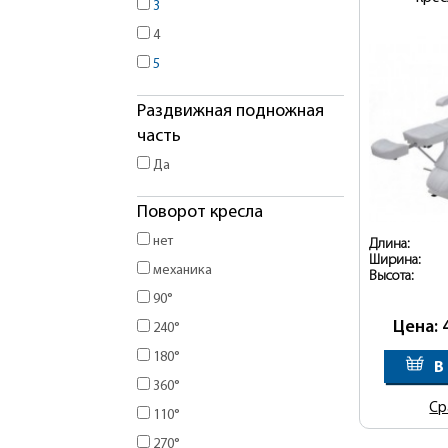
3
4
5
Раздвижная подножная
часть
Да
Поворот кресла
нет
Длина:
Ширина:
механика
Высота:
90°
Цена: 
240°
180°
В
360°
Ср
110°
270°