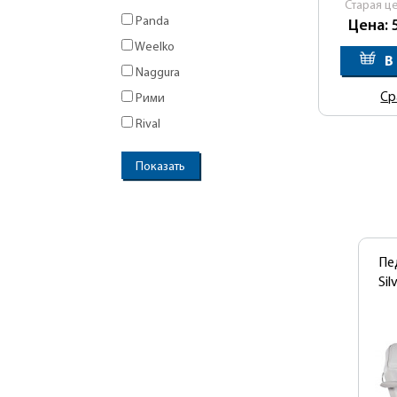
Cтарая ц
Panda
Цена: 
Weelko
В
Naggura
Ср
Рими
Rival
Пе
Sil