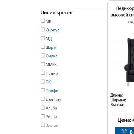
Педикюр
Линия кресел
высокой сп
МК
по
Сириус
МД
Шарм
Оникс
ММКК
Надир
ПК
Профи
Длина:
Для Тату
Ширина:
Высота:
Альба
Риана
Цена: 
Элегант
В