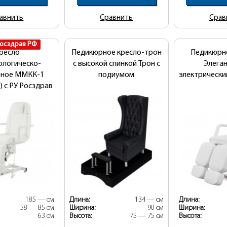
авнить
Сравнить
Срав
Росздрав РФ
ресло
Педикюрное кресло-трон
Педикюрн
ологическо-
с высокой спинкой Трон с
Элеган
рное ММКК-1
подиумом
электрическ
) с РУ Росздрав
РФ
185 — см
Длина:
134 — см
Длина:
58 — 85 см
Ширина:
90 см
Ширина:
63 см
Высота:
75 — 75 см
Высота: