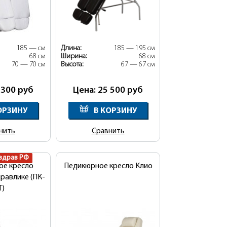
185 — см
Длина:
185 — 195 см
68 см
Ширина:
68 см
70 — 70 см
Высота:
67 — 67 см
 300
руб
Цена: 25 500
руб
ОРЗИНУ
В КОРЗИНУ
нить
Сравнить
здрав РФ
ое кресло
Педикюрное кресло Клио
дравлике (ПК-
Т)