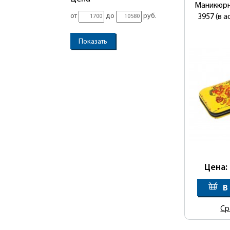
Маникюрн
от
до
руб.
3957 (в 
Цена:
В
Ср