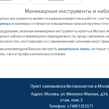
Маникюрные инструменты и набо
рные инструменты являются важным элементом в работе с ногт
дикюра
и маникюра отличается повышенным запасом прочности и 
орудование, включая маникюрные инструменты купить в Москве м
рные наборы и маникюрные принадлежности, представленные на 
ое качество, поэтому вместе с маникюрными салонами могут прим
, мы рекомендуем Вам рассмотреть
маникюрные лампы
, которые 
их, так и в профессиональных условиях.
Пункт самовывоза
Витакосметик в Моск
u
Адрес:
Москва, ул. Миклухо-Маклая, д34,
этаж, пом. 5
Телефон:
+74951353571