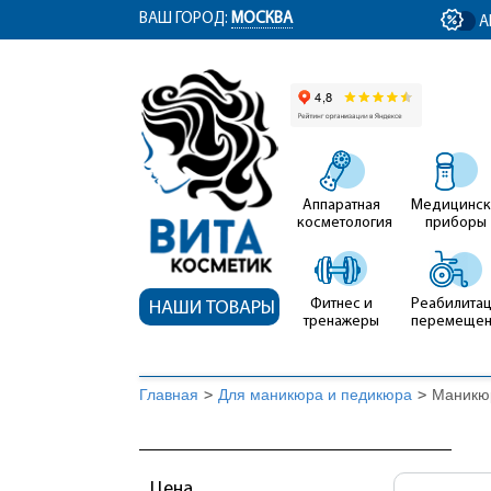
ym(12767704, 'getClientID', function(clientID) { document.getElementById('cli
ВАШ ГОРОД:
МОСКВА
А
Аппаратная
Медицинск
косметология
приборы
Фитнес и
Реабилитац
НАШИ ТОВАРЫ
тренажеры
перемеще
Главная
>
Для маникюра и педикюра
>
Маникю
Цена