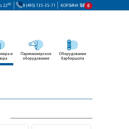
00
о 22
8 (495) 135-35-71
КОРЗИНА
0
икюра и
Парикмахерское
Оборудование
кюра
оборудование
барбершопа