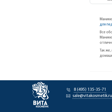
Маникю
для пе
Все об
Маникю
отличн
Так же
домашн
8 (495) 135-35-71
sale@vitakosmetik.r