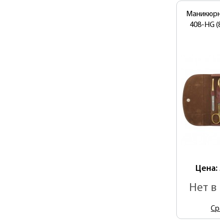
Маникюрн
408-HG (
Цена:
Нет в
Ср