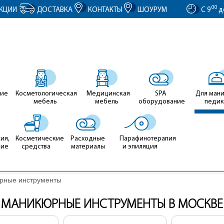
entID').value = clientID; });
00
КЦИИ
ДОСТАВКА
КОНТАКТЫ
ШОУРУМ
С 9
д
ие
Косметологическая
Медицинская
SPA
Для ман
мебель
мебель
оборудование
педи
ия,
Косметические
Расходные
Парафинотерапия
ние
средства
материалы
и эпиляция
рные инструменты
МАНИКЮРНЫЕ ИНСТРУМЕНТЫ В МОСКВЕ