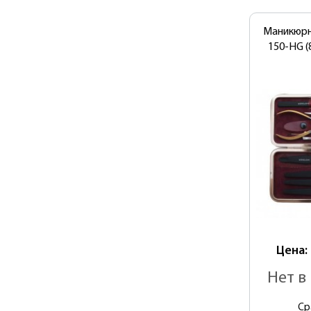
Маникюрн
150-HG (
Цена:
Нет в
Ср