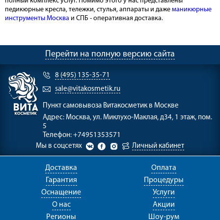
полный комплекс услуг. Помимо этого у нас представлены
педикюрные кресла, тележки, стулья, аппараты и даже
маникюрные
инструменты Москва
и СПБ - оперативная доставка.
Перейти на полную версию сайта
8 (495) 135-35-71
sale@vitakosmetik.ru
Пункт самовывоза
Витакосметик в Москве
Адрес:
Москва, ул. Миклухо-Маклая, д34, 1 этаж, пом.
5
Телефон:
+74951353571
Мы в соцсетях
Личный кабинет
Доставка
Оплата
Гарантия
Процедуры
Оснащение
Услуги
О нас
Акции
Регионы
Шоу-рум