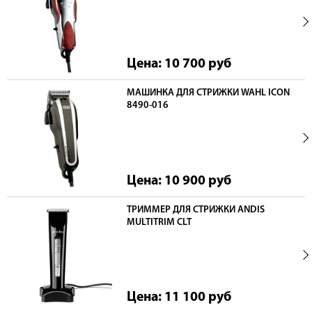
Цена: 10 700
руб
МАШИНКА ДЛЯ СТРИЖКИ WAHL ICON
8490-016
Цена: 10 900
руб
ТРИММЕР ДЛЯ СТРИЖКИ ANDIS
MULTITRIM CLT
Цена: 11 100
руб