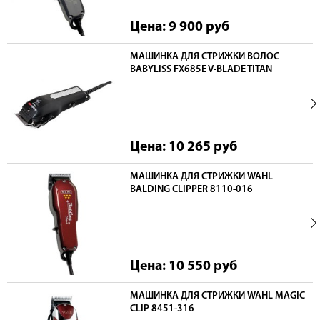
Цена: 9 900
руб
МАШИНКА ДЛЯ СТРИЖКИ ВОЛОС
BABYLISS FX685E V-BLADE TITAN
Цена: 10 265
руб
МАШИНКА ДЛЯ СТРИЖКИ WAHL
BALDING CLIPPER 8110-016
Цена: 10 550
руб
МАШИНКА ДЛЯ СТРИЖКИ WAHL MAGIC
CLIP 8451-316