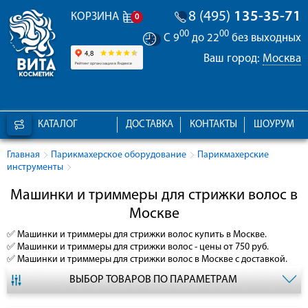
8 (495)
135-35-71
КОРЗИНА
0
00
00
С 9
до 22
без выходных
Ваш город:
Москва
КАТАЛОГ
ДОСТАВКА
КОНТАКТЫ
ШОУРУМ
Главная
Парикмахерское оборудование
Парикмахерские
инструменты
Машинки и триммеры для стрижки волос в
Москве
✅
Машинки и триммеры для стрижки волос
купить в Москве.
✅
Машинки и триммеры для стрижки волос
- цены от 750 руб.
✅
Машинки и триммеры для стрижки волос
в Москве с доставкой.
ВЫБОР ТОВАРОВ ПО ПАРАМЕТРАМ