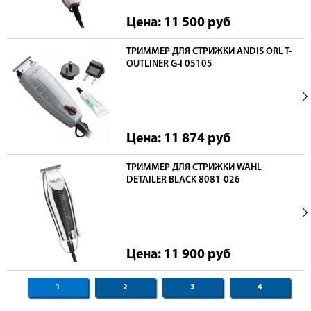
Цена: 11 500
руб
ТРИММЕР ДЛЯ СТРИЖКИ ANDIS ORL T-
OUTLINER G-I 05105
Цена: 11 874
руб
ТРИММЕР ДЛЯ СТРИЖКИ WAHL
DETAILER BLACK 8081-026
Цена: 11 900
руб
1
2
3
4