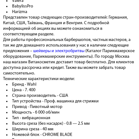
Valerа
BabylissPro
Harizma
Представлен товар следующих стран-производителей: Германия,
Китай, США, Тайвань, Франция и Венгрия. С подробной
информацией об акциях вы можете ознакомиться в
соответствующем разделе.
Для работы профессиональных барбершопов, частных мастеров, а
так же для домашнего использования у нас в наличии следующие
предложения –
шейверы и электробритвы
(Каталог Парикмахерское
оборудование, Парикмахерские инструменты). По городу Москва
наш магазин Витакосметик доставит товар бесплатно. Для клиентов
доступна рассрочка или кредит. Также вы можете забрать товар
самостоятельно.
Технические характеристики модели:
Бренд - Wahl
Цена - 7. 400
Страна производитель - США
Тип устройства - Проф. машинка для стрижки
Привод - Пивотный мотор
Мощность - 6 000 об/мин
Тип - вибрационная
Высота среза (без насадок) - 0.8 — 2.5 мм
Ширина среза - 40 мм
Ножевой блок - CHROME BLADE