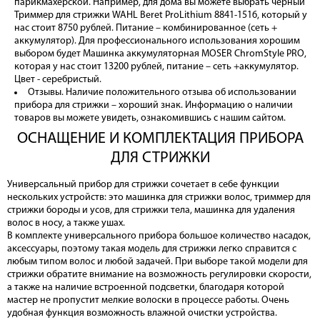
парикмахерской. Например, для дома вы можете выбрать черный
Триммер для стрижки WAHL Beret ProLithium 8841-1516, который у
нас стоит 8750 рублей. Питание – комбинированное (сеть +
аккумулятор). Для профессионального использования хорошим
выбором будет Машинка аккумуляторная MOSER ChromStyle PRO,
которая у нас стоит 13200 рублей, питание – сеть +аккумулятор.
Цвет - серебристый.
Отзывы. Наличие положительного отзыва об использовании
прибора для стрижки – хороший знак. Информацию о наличии
товаров вы можете увидеть, ознакомившись с нашим сайтом.
ОСНАЩЕНИЕ И КОМПЛЕКТАЦИЯ ПРИБОРА
ДЛЯ СТРИЖКИ
Универсальный прибор для стрижки сочетает в себе функции
нескольких устройств: это машинка для стрижки волос, триммер для
стрижки бороды и усов, для стрижки тела, машинка для удаления
волос в носу, а также ушах.
В комплекте универсального прибора большое количество насадок,
аксессуары, поэтому такая модель для стрижки легко справится с
любым типом волос и любой задачей. При выборе такой модели для
стрижки обратите внимание на возможность регулировки скорости,
а также на наличие встроенной подсветки, благодаря которой
мастер не пропустит мелкие волоски в процессе работы. Очень
удобная функция возможность влажной очистки устройства.