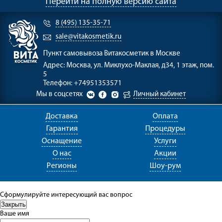
Перейти на полную версию сайта
8 (495) 135-35-71
sale@vitakosmetik.ru
Пункт самовывоза
Витакосметик в Москве
Адрес:
Москва, ул. Миклухо-Маклая, д34, 1 этаж, пом.
5
Телефон:
+74951353571
Мы в соцсетях
Личный кабинет
Доставка
Оплата
Гарантия
Процедуры
Оснащение
Услуги
О нас
Акции
Регионы
Шоу-рум
Сформулируйте интересующий вас вопрос
Ваше имя