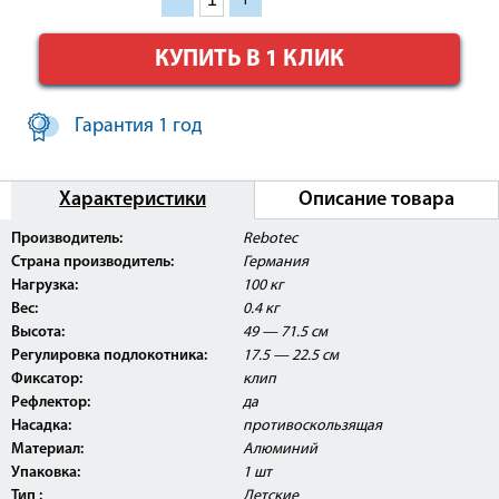
КУПИТЬ В 1 КЛИК
Гарантия 1 год
Характеристики
Описание товара
Внимание:
Данное изделие поставляется с
Производитель:
Rebotec
Регистрационным Удостоверением Росздравнадзора
Страна производитель:
Германия
РФ.
Нагрузка:
100 кг
Вес:
0.4 кг
Высота:
49 — 71.5 см
Регулировка подлокотника:
17.5 — 22.5 см
Фиксатор:
клип
Рефлектор:
да
Насадка:
противоскользящая
Материал:
Алюминий
Упаковка:
1 шт
Тип :
Детские