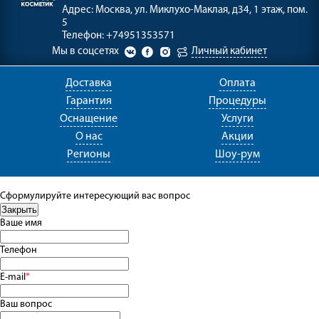
Адрес:
Москва, ул. Миклухо-Маклая, д34, 1 этаж, пом.
5
Телефон:
+74951353571
Мы в соцсетях
Личный кабинет
Доставка
Оплата
Гарантия
Процедуры
Оснащение
Услуги
О нас
Акции
Регионы
Шоу-рум
Сформулируйте интересующий вас вопрос
Ваше имя
Телефон
E-mail
*
Ваш вопрос