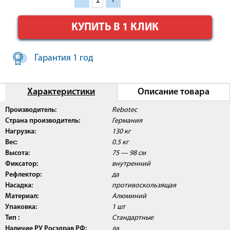
КУПИТЬ В 1 КЛИК
Гарантия 1 год
Характеристики
Описание товара
Внимание:
Данное изделие поставляется с
Производитель:
Rebotec
Регистрационным Удостоверением Росздравнадзора
Страна производитель:
Германия
РФ.
Нагрузка:
130 кг
Вес:
0.5 кг
Высота:
75 — 98 см
Фиксатор:
внутренний
Рефлектор:
да
Насадка:
противоскользящая
Материал:
Алюминий
Упаковка:
1 шт
Тип :
Стандартные
Наличие РУ Росздрав РФ:
да