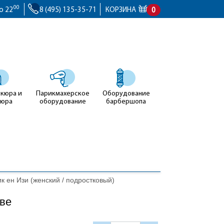
00
о 22
8 (495) 135-35-71
КОРЗИНА
0
икюра и
Парикмахерское
Оборудование
кюра
оборудование
барбершопа
 ен Изи (женский / подростковый)
кве