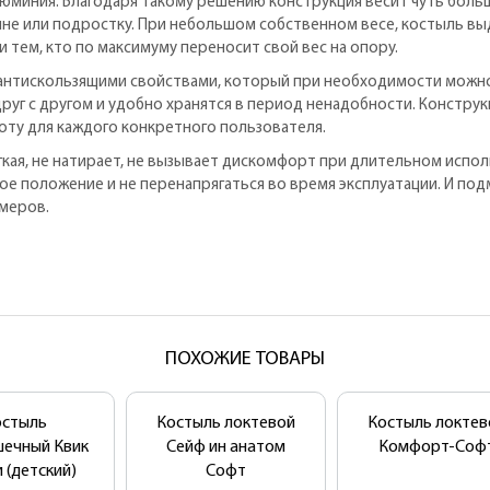
люминия. Благодаря такому решению конструкция весит чуть боль
е или подростку. При небольшом собственном весе, костыль выде
тем, кто по максимуму переносит свой вес на опору.
антискользящими свойствами, который при необходимости можно 
уг с другом и удобно хранятся в период ненадобности. Конструкц
ту для каждого конкретного пользователя.
кая, не натирает, не вызывает дискомфорт при длительном испол
ое положение и не перенапрягаться во время эксплуатации. И по
меров.
ПОХОЖИЕ ТОВАРЫ
остыль
Костыль локтевой
Костыль локтев
ечный Квик
Сейф ин анатом
Комфорт-Соф
 (детский)
Софт