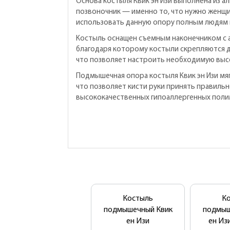
Основа костыля Квик эн Изи выполнена из а
позвоночник — именно то, что нужно женщин
использовать данную опору полным людям и 
Костыль оснащен съемным наконечником с 
благодаря которому костыли скрепляются др
что позволяет настроить необходимую высо
Подмышечная опора костыля Квик эн Изи мяг
что позволяет кисти руки принять правильн
высококачественных гипоаллергенных поли
Костыль
К
подмышечный Квик
подмыш
ен Изи
ен Изи