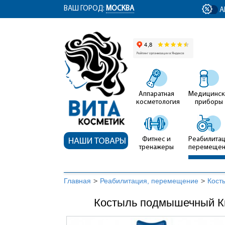
ym(12767704, 'getClientID', function(clientID) { document.getElementById('cli
ВАШ ГОРОД:
МОСКВА
А
Аппаратная
Медицинск
косметология
приборы
Фитнес и
Реабилитац
НАШИ ТОВАРЫ
тренажеры
перемеще
Главная
>
Реабилитация, перемещение
>
Кост
Костыль подмышечный Кви