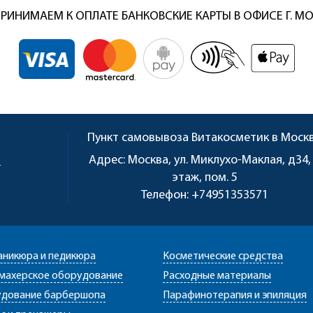
РИНИМАЕМ К ОПЛАТЕ БАНКОВСКИЕ КАРТЫ В ОФИСЕ Г. М
Пункт самовывоза
Витакосметик в Моск
u
Адрес:
Москва, ул. Миклухо-Маклая, д34,
этаж, пом. 5
Телефон:
+74951353571
аникюра и педикюра
Косметические средства
махерское оборудование
Расходные материалы
дование барбершопа
Парафинотерапия и эпиляция