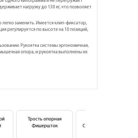
ше одного килограмма и не перегружает
рживает нагрузку до 130 кг, что позволяет
легко заменить. Имеется клип-фиксатор,
ия регулируется по высоте на 10 позиций,
ьзовании. Рукоятка системы эргономичная,
дмышечная опора, и рукоятка выполнены из
ой
Трость опорная
Трость опорная
т
Фишершток
Симплекс (складная)