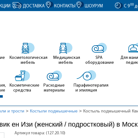
entID').value = clientID; });
00
КЦИИ
ДОСТАВКА
КОНТАКТЫ
ШОУРУМ
С 9
д
ие
Косметологическая
Медицинская
SPA
Для ман
мебель
мебель
оборудование
педи
ия,
Косметические
Расходные
Парафинотерапия
ние
средства
материалы
и эпиляция
ыли и трости
>
Костыли подмышечные
>
Костыль подмышечный Квик
к ен Изи (женский / подростковый) в Мос
Артикул товара: (127.20.10)