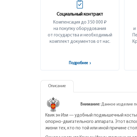
Социальный контракт
Компенсация до 350 000 ₽
на покупку оборудования
и
от государства и необходимый
Пе
комплект документов от нас.
Кр
Подробнее
›
Описание
Внимание:
Данное изделие п
Квик эн Изи — удобный подмышечный косты
опорно-двигательного аппарата. Этот вспо
жизни тех, кто по той или иной причине сто