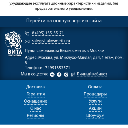
ухудшающие эксплуатационные характеристики изделий, без
предварительного уведомления.
Перейти на полную версию сайта
8 (495) 135-35-71
sale@vitakosmetik.ru
Пункт самовывоза
Витакосметик в Москве
Адрес:
Москва, ул. Миклухо-Маклая, д34, 1 этаж, пом.
5
Телефон:
+74951353571
Мы в соцсетях
Личный кабинет
Доставка
Оплата
Гарантия
Процедуры
Оснащение
Услуги
О нас
Акции
Регионы
Шоу-рум