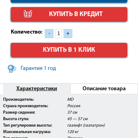
КУПИТЬ В КРЕДИТ
Количество:
-
+
КУПИТЬ В 1 КЛИК
Гарантия 1 год
Характеристики
Описание товара
Внимание:
Данное изделие поставляется с Регистрационным
Производитель:
MD
Удостоверением Росздравнадзора РФ и может быть
Страна производитель:
Россия
использовано в медицинских центрах, ЛПУ, а так же
косметологических и массажных кабинетах.
Размер сидения:
37 см
Высота стула:
43 — 57 см
Тип регулировки высоты:
газлифт (газпатрон)
Максимальная нагрузка:
120 кг