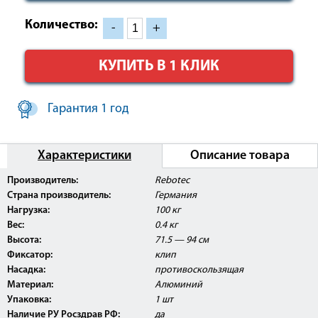
Количество:
-
+
КУПИТЬ В 1 КЛИК
Гарантия 1 год
Характеристики
Описание товара
Внимание:
Данное изделие поставляется с
Производитель:
Rebotec
Регистрационным Удостоверением Росздравнадзора
Страна производитель:
Германия
РФ.
Нагрузка:
100 кг
Вес:
0.4 кг
Высота:
71.5 — 94 см
Фиксатор:
клип
Насадка:
противоскользящая
Материал:
Алюминий
Упаковка:
1 шт
Наличие РУ Росздрав РФ:
да