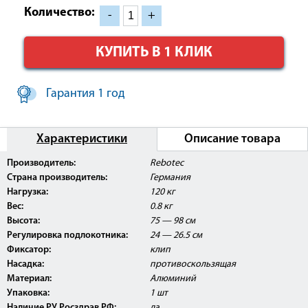
Количество:
-
+
КУПИТЬ В 1 КЛИК
Гарантия 1 год
Характеристики
Описание товара
Внимание:
Данное изделие поставляется с
Производитель:
Rebotec
Регистрационным Удостоверением Росздравнадзора
Страна производитель:
Германия
РФ.
Нагрузка:
120 кг
Вес:
0.8 кг
Высота:
75 — 98 см
Регулировка подлокотника:
24 — 26.5 см
Фиксатор:
клип
Насадка:
противоскользящая
Материал:
Алюминий
Упаковка:
1 шт
Наличие РУ Росздрав РФ:
да