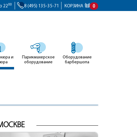
00
о 22
8 (495) 135-35-71
КОРЗИНА
0
икюра и
Парикмахерское
Оборудование
кюра
оборудование
барбершопа
МОСКВЕ