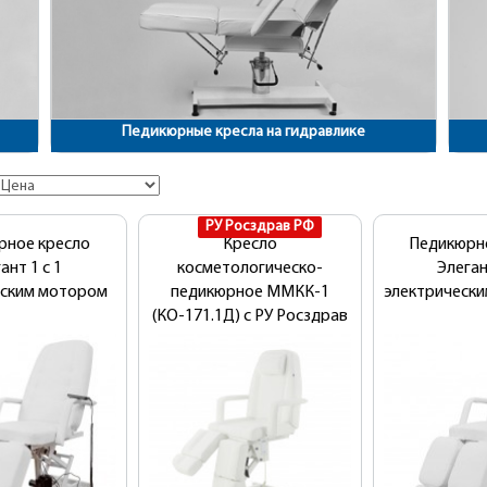
Педикюрные кресла на гидравлике
РУ Росздрав РФ
рное кресло
Кресло
Педикюрн
ант 1 с 1
косметологическо-
Элеган
еским мотором
педикюрное ММКК-1
электрическ
(КО-171.1Д) с РУ Росздрав
РФ