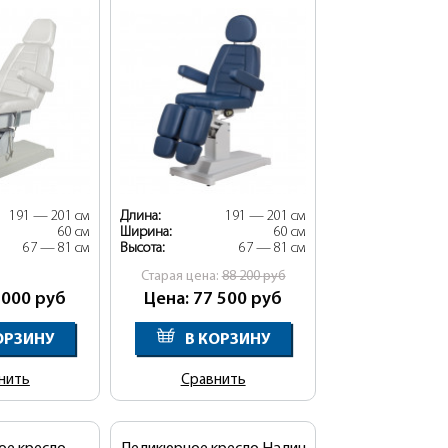
191 — 201 см
Длина:
191 — 201 см
60 см
Ширина:
60 см
67 — 81 см
Высота:
67 — 81 см
Cтарая цена:
88 200
руб
 000
руб
Цена: 77 500
руб
ОРЗИНУ
В КОРЗИНУ
нить
Сравнить