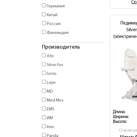
Ср
Германия
Китай
Педикю
Россия
Silve
Финляндия
(электриче
Производитель
Atis
Silver fox
Ionto
Lojer
MD
Med Mos
EMS
Длина:
Ширина:
ИМ
Высота:
Imin
Cтарая ц
Panda