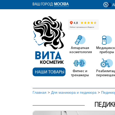
ym(12767704, 'getClientID', function(clientID) { document.getElementById('cli
ВАШ ГОРОД:
МОСКВА
А
Аппаратная
Медицинск
косметология
приборы
Фитнес и
Реабилитац
НАШИ ТОВАРЫ
тренажеры
перемеще
Главная
>
Для маникюра и педикюра
>
Педикю
ПЕДИК