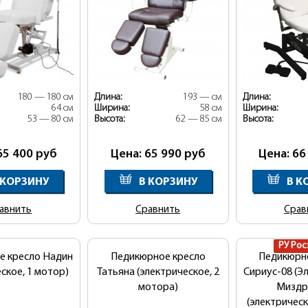
180 — 180 см
Длина:
193 — см
Длина:
64 см
Ширина:
58 см
Ширина:
53 — 80 см
Высота:
62 — 85 см
Высота:
65 400
руб
Цена: 65 990
руб
Цена: 66
 КОРЗИНУ
В КОРЗИНУ
В К
авнить
Сравнить
Срав
РУ Рос
е кресло Надин
Педикюрное кресло
Педикюрн
ское, 1 мотор)
Татьяна (электрическое, 2
Сириус-08 (Эл
мотора)
Миздр
(электрическ