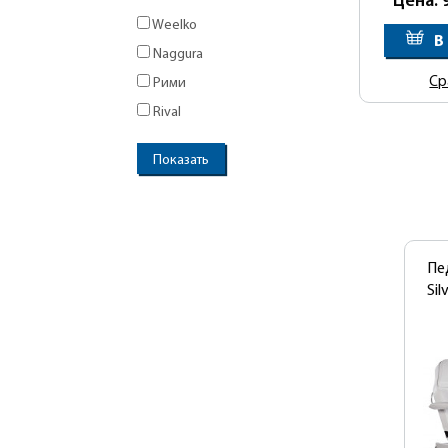
Цена: 
Weelko
В
Naggura
Ср
Рими
Rival
Пе
Sil