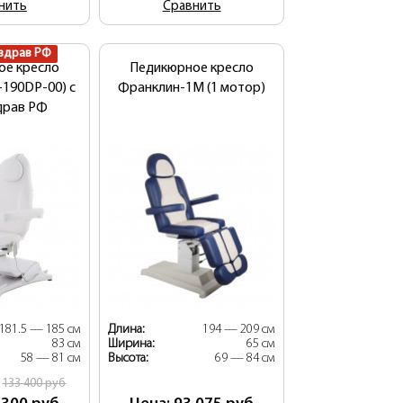
нить
Сравнить
здрав РФ
ое кресло
Педикюрное кресло
190DP-00) с
Франклин-1М (1 мотор)
драв РФ
181.5 — 185 см
Длина:
194 — 209 см
83 см
Ширина:
65 см
58 — 81 см
Высота:
69 — 84 см
:
133 400
руб