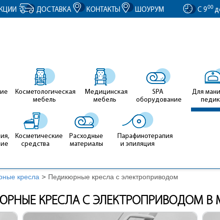
entID').value = clientID; });
00
КЦИИ
ДОСТАВКА
КОНТАКТЫ
ШОУРУМ
С 9
д
ие
Косметологическая
Медицинская
SPA
Для ман
мебель
мебель
оборудование
педи
ия,
Косметические
Расходные
Парафинотерапия
ние
средства
материалы
и эпиляция
рные кресла
>
Педикюрные кресла с электроприводом
ЮРНЫЕ КРЕСЛА С ЭЛЕКТРОПРИВОДОМ В 