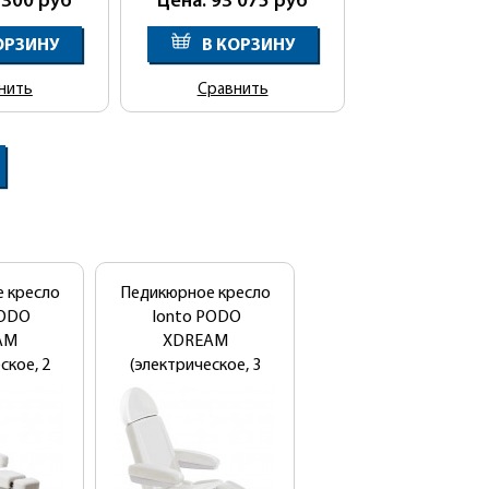
 300
руб
Цена: 93 075
руб
ОРЗИНУ
В КОРЗИНУ
нить
Сравнить
 кресло
Педикюрное кресло
Педикюрное кресло
PODO
Ionto PODO
МД-11
AM
XDREAM
ское, 2
(электрическое, 3
а)
мотора)