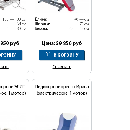
180 — 180 см
Длина:
140 — см
64 см
Ширина:
70 см
53 — 80 см
Высота:
45 — 45 см
 950
руб
Цена: 59 850
руб
ОРЗИНУ
В КОРЗИНУ
нить
Сравнить
кюрное ЭЛИТ
Педикюрное кресло Ирина
кое, 1 мотор)
(электрическое, 1 мотор)