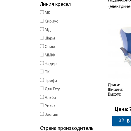
Педикюрно
Линия кресел
(электриче
МК
Сириус
МД
Шарм
Оникс
ММКК
Надир
ПК
Профи
Длина:
Для Тату
Ширина:
Высота:
Альба
Риана
Цена: 
Элегант
В
Страна производитель