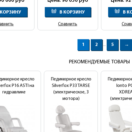
90 000
руб
Цена: 90 050
руб
Цена: 92
 КОРЗИНУ
В КОРЗИНУ
В К
авнить
Сравнить
Срав
1
2
5
→
...
РЕКОМЕНДУЕМЫЕ ТОВАРЫ
дикюрное кресло
Педикюрное кресло
Педикюрное
verfox Р16 ASTI на
Silverfox P33 TARSE
Ionto 
гидравлике
(электрическое, 3
XDRE
мотора)
(электриче
мотор