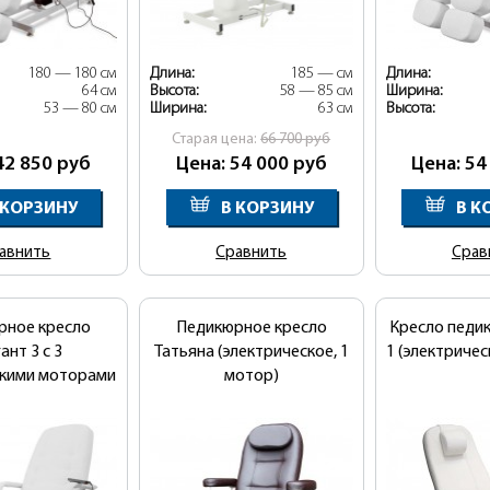
180 — 180 см
Длина:
185 — см
Длина:
64 см
Высота:
58 — 85 см
Ширина:
53 — 80 см
Ширина:
63 см
Высота:
Cтарая цена:
66 700
руб
42 850
руб
Цена: 54 000
руб
Цена: 54
 КОРЗИНУ
В КОРЗИНУ
В К
авнить
Сравнить
Срав
рное кресло
Педикюрное кресло
Кресло педи
ант 3 с 3
Татьяна (электрическое, 1
1 (электричес
скими моторами
мотор)