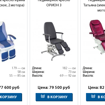
е кресло Ирина
Педикюрное кресло
Педикюрн
ское, 2 мотора)
ОРИОН 3
Татьяна (эле
мот
179 — см
Длина:
182 — см
Длина:
58 см
Ширина:
73 см
Ширина:
55 — 85 см
Высота:
69 — 92 см
Высота:
77 600
руб
Цена: 79 500
руб
Цена: 82
 КОРЗИНУ
В КОРЗИНУ
В К