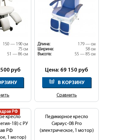
150 — 190 см
Длина:
179 — см
75 см
Ширина:
58 см
51 — 86 см
Высота:
55 — 85 см
 500
руб
Цена: 69 150
руб
ОРЗИНУ
В КОРЗИНУ
нить
Сравнить
здрав РФ
ое кресло
Педикюрное кресло
егия-1В) с РУ
Сириус-08 Pro
ав РФ
(электрическое, 1 мотор)
ое, 1 мотор)