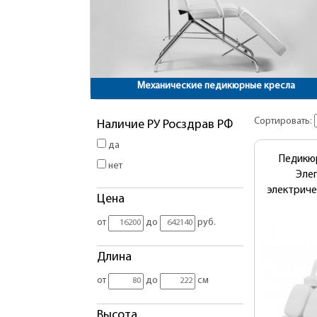
Механические педикюрные кресла
Сортировать:
Наличие РУ Росздрав РФ
да
Педикю
нет
Элег
электрич
Цена
от
до
руб.
Длина
от
до
см
Высота