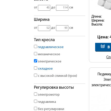
от
до
см
Длина:
Ширина
Ширина:
Высота:
от
до
см
Цена: 
Тип кресла
В
гидравлическое
механическое
Ср
электрическое
складное
Педикю
с высокой спинкой (трон)
Элег
электриче
Регулировка высоты
электромотор
гидравлика
без регулировки