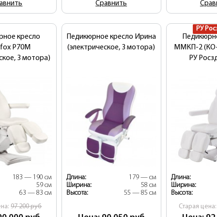
авнить
Сравнить
Срав
РУ Рос
рное кресло
Педикюрное кресло Ирина
Педикюрн
rfox Р70M
(электрическое, 3 мотора)
ММКП-2 (КО-
ское, 3 мотора)
РУ Росз
183 — 190 см
Длина:
179 — см
Длина:
59 см
Ширина:
58 см
Ширина:
63 — 83 см
Высота:
55 — 85 см
Высота:
ена:
97 200
руб
Cтарая цена