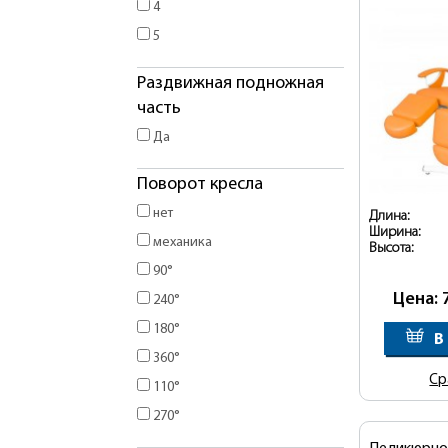
4
5
Раздвижная подножная
часть
Да
Поворот кресла
нет
Длина:
Ширина:
механика
Высота:
90°
Цена: 
240°
180°
В
360°
Ср
110°
270°