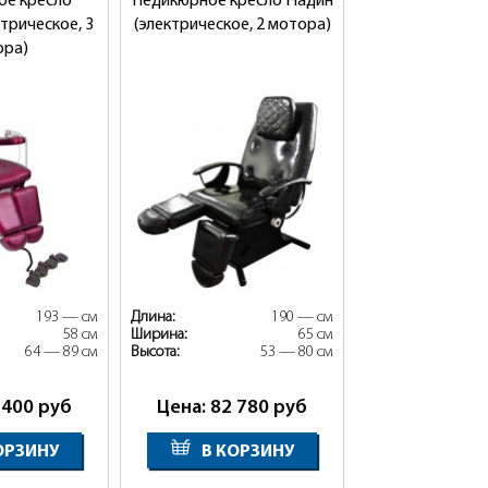
ое кресло
Педикюрное кресло Надин
ктрическое, 3
(электрическое, 2 мотора)
ора)
193 — см
Длина:
190 — см
58 см
Ширина:
65 см
64 — 89 см
Высота:
53 — 80 см
 400
руб
Цена: 82 780
руб
ОРЗИНУ
В КОРЗИНУ