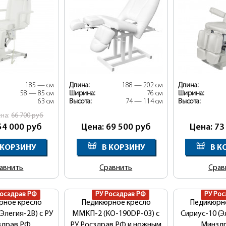
185 — см
Длина:
188 — 202 см
Длина:
58 — 85 см
Ширина:
76 см
Ширина:
63 см
Высота:
74 — 114 см
Высота:
ена:
66 700
руб
54 000
руб
Цена: 69 500
руб
Цена: 73
 КОРЗИНУ
В КОРЗИНУ
В К
авнить
Сравнить
Срав
Росздрав РФ
РУ Росздрав РФ
РУ Рос
рное кресло
Педикюрное кресло
Педикюрн
Элегия-2В) с РУ
ММКП-2 (КО-190DP-03) с
Сириус-10 (Э
здрав РФ
РУ Росздрав РФ и ножным
Минзд