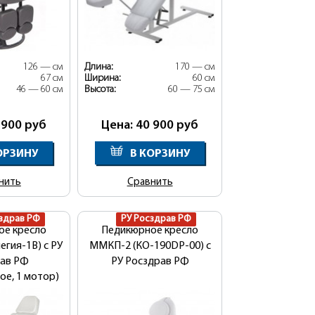
126 — см
Длина:
170 — см
67 см
Ширина:
60 см
46 — 60 см
Высота:
60 — 75 см
 900
руб
Цена: 40 900
руб
ОРЗИНУ
В КОРЗИНУ
нить
Сравнить
здрав РФ
РУ Росздрав РФ
ое кресло
Педикюрное кресло
егия-1В) с РУ
ММКП-2 (КО-190DP-00) с
ав РФ
РУ Росздрав РФ
ое, 1 мотор)