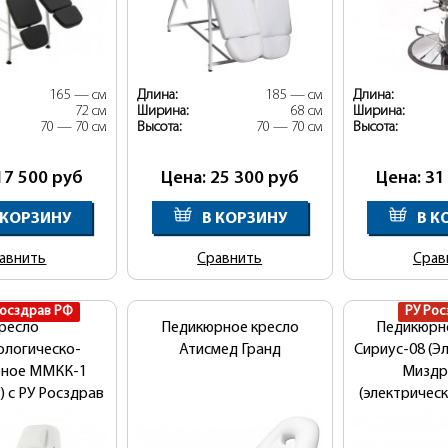
165 — см
Длина:
185 — см
Длина:
72 см
Ширина:
68 см
Ширина:
70 — 70 см
Высота:
70 — 70 см
Высота:
17 500
руб
Цена: 25 300
руб
Цена: 31
 КОРЗИНУ
В КОРЗИНУ
В К
авнить
Сравнить
Срав
Росздрав РФ
РУ Рос
ресло
Педикюрное кресло
Педикюрн
ологическо-
Атисмед Гранд
Сириус-08 (Эл
рное ММКК-1
Миздр
) с РУ Росздрав
(электрическ
РФ