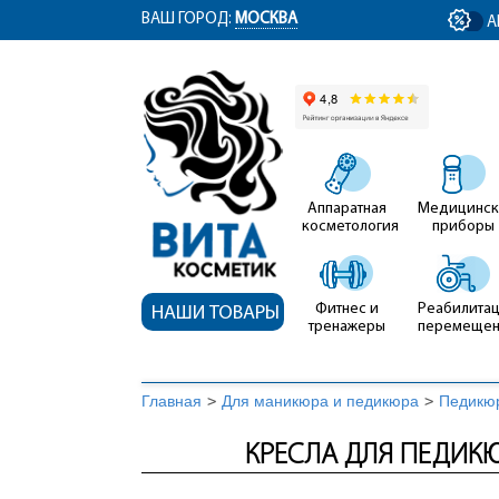
ym(12767704, 'getClientID', function(clientID) { document.getElementById('cli
ВАШ ГОРОД:
МОСКВА
А
Аппаратная
Медицинск
косметология
приборы
Фитнес и
Реабилитац
НАШИ ТОВАРЫ
тренажеры
перемеще
Главная
>
Для маникюра и педикюра
>
Педикю
КРЕСЛА ДЛЯ ПЕДИКЮ