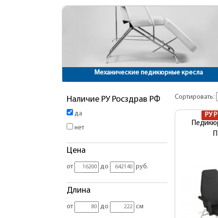
Механические педикюрные кресла
Сортировать:
Наличие РУ Росздрав РФ
да
РУ 
Педикю
нет
П
Цена
от
до
руб.
Длина
от
до
см