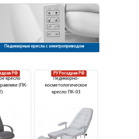
Педикюрные кресла с электроприводом
здрав РФ
РУ Росздрав РФ
ое кресло
Педикюрно-
дравлике (ПК-
косметологическое
Т)
кресло ПК-03