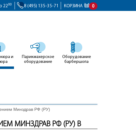
00
о 22
8 (495) 135-35-71
КОРЗИНА
0
икюра и
Парикмахерское
Оборудование
кюра
оборудование
барбершопа
рением Минздрав РФ (РУ)
ЕМ МИНЗДРАВ РФ (РУ) В