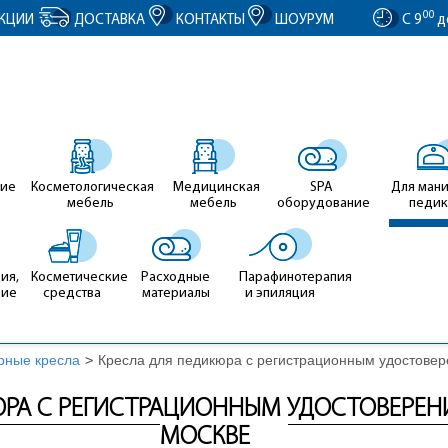
entID').value = clientID; });
00
КЦИИ
ДОСТАВКА
КОНТАКТЫ
ШОУРУМ
С 9
д
ие
Косметологическая
Медицинская
SPA
Для ман
мебель
мебель
оборудование
педи
ия,
Косметические
Расходные
Парафинотерапия
ние
средства
материалы
и эпиляция
рные кресла
>
Кресла для педикюра с регистрационным удостове
РА С РЕГИСТРАЦИОННЫМ УДОСТОВЕРЕНИ
МОСКВЕ