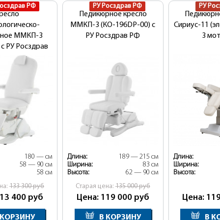
Росздрав РФ
РУ Росздрав РФ
РУ Рос
ресло
Педикюрное кресло
Педикюрн
ологическо-
ММКП-3 (КО-196DP-00) с
Сириус-11 (э
рное ММКП-3
РУ Росздрав РФ
3 мо
 с РУ Росздрав
РФ
180 — см
Длина:
189 — 215 см
Длина:
58 — 90 см
Ширина:
83 см
Ширина:
58 см
Высота:
62 — 90 см
Высота:
на:
133 300
руб
Cтарая цена:
135 000
руб
113 400
руб
Цена: 119 000
руб
Цена: 11
 КОРЗИНУ
В КОРЗИНУ
В К