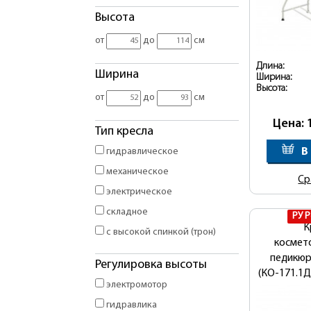
Высота
от
до
см
Длина:
Ширина
Ширина:
Высота:
от
до
см
Цена: 
Тип кресла
В
гидравлическое
механическое
Ср
электрическое
складное
РУ 
К
с высокой спинкой (трон)
космет
педикю
Регулировка высоты
(КО-171.1Д
электромотор
гидравлика