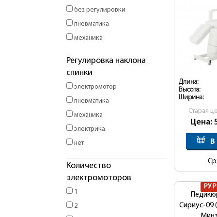
без регулировки
пневматика
механика
Регулировка наклона
спинки
Длина:
электромотор
Высота:
Ширина:
пневматика
Cтарая ц
механика
Цена: 
электрика
В
нет
Ср
Количество
электромоторов
РУ 
1
Педикю
Сириус-09 (
2
Мин