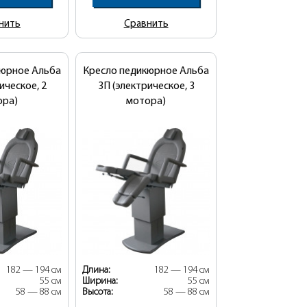
нить
Сравнить
кюрное Альба
Кресло педикюрное Альба
ическое, 2
3П (электрическое, 3
ора)
мотора)
182 — 194 см
Длина:
182 — 194 см
55 см
Ширина:
55 см
58 — 88 см
Высота:
58 — 88 см