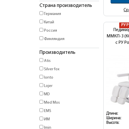
Страна производитель
Ср
Германия
Китай
РУ 
Педикю
Россия
ММКП-3 (К
Финляндия
с РУ Р
Производитель
Atis
Silver fox
Ionto
Lojer
MD
Med Mos
EMS
Длина:
Ширина:
ИМ
Высота:
Imin