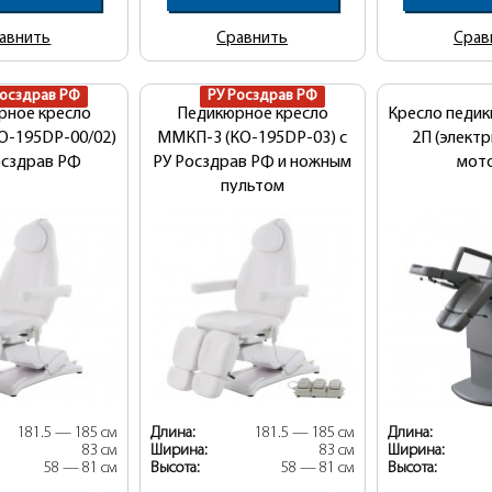
авнить
Сравнить
Срав
Росздрав РФ
РУ Росздрав РФ
рное кресло
Педикюрное кресло
Кресло педи
О-195DP-00/02)
ММКП-3 (КО-195DP-03) с
2П (электр
осздрав РФ
РУ Росздрав РФ и ножным
мот
пультом
181.5 — 185 см
Длина:
181.5 — 185 см
Длина:
83 см
Ширина:
83 см
Ширина:
58 — 81 см
Высота:
58 — 81 см
Высота: