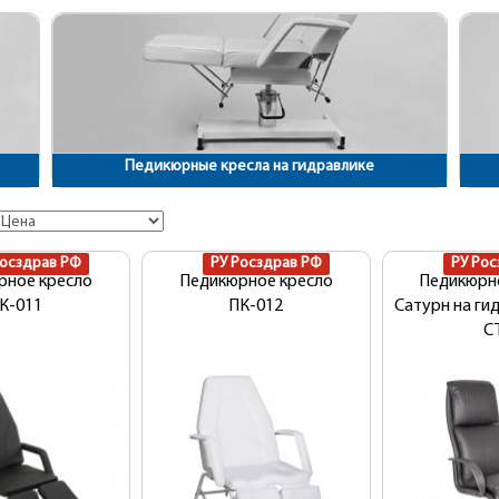
Педикюрные кресла на гидравлике
Росздрав РФ
РУ Росздрав РФ
РУ Рос
рное кресло
Педикюрное кресло
Педикюрн
К-011
ПК-012
Сатурн на ги
С