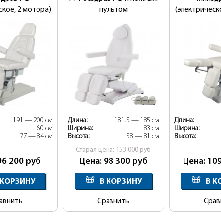
ское, 2 мотора)
пультом
(электрическ
191 — 200 см
Длина:
181.5 — 185 см
Длина:
60 см
Ширина:
83 см
Ширина:
77 — 84 см
Высота:
58 — 81 см
Высота:
Cтарая цена:
153 000
руб
96 200
руб
Цена: 98 300
руб
Цена: 10
 КОРЗИНУ
В КОРЗИНУ
В К
авнить
Сравнить
Срав