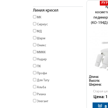
РУ 
К
Линия кресел
космет
МК
педикю
(КО-194Д)
Сириус
МД
Шарм
Оникс
ММКК
Надир
ПК
Профи
Длина:
Для Тату
Высота:
Ширина:
Альба
Cтарая це
Риана
Цена: 
Элегант
В