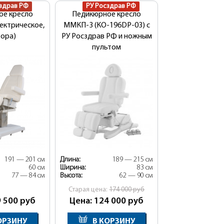
здрав РФ
РУ Росздрав РФ
ое кресло
Педикюрное кресло
лектрическое,
ММКП-3 (КО-196DP-03) с
тора)
РУ Росздрав РФ и ножным
пультом
191 — 201 см
Длина:
189 — 215 см
60 см
Ширина:
83 см
77 — 84 см
Высота:
62 — 90 см
Cтарая цена:
174 000
руб
9 500
руб
Цена: 124 000
руб
ОРЗИНУ
В КОРЗИНУ