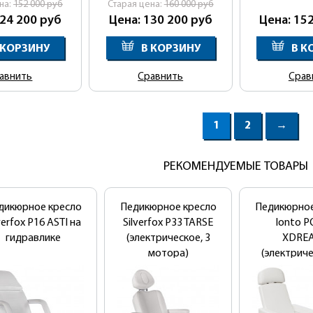
на:
152 000
руб
Cтарая цена:
160 000
руб
124 200
руб
Цена: 130 200
руб
Цена: 15
 КОРЗИНУ
В КОРЗИНУ
В К
авнить
Сравнить
Срав
1
2
→
РЕКОМЕНДУЕМЫЕ ТОВАРЫ
дикюрное кресло
Педикюрное кресло
Педикюрное
verfox Р16 ASTI на
Silverfox P33 TARSE
Ionto 
гидравлике
(электрическое, 3
XDRE
мотора)
(электриче
мотор