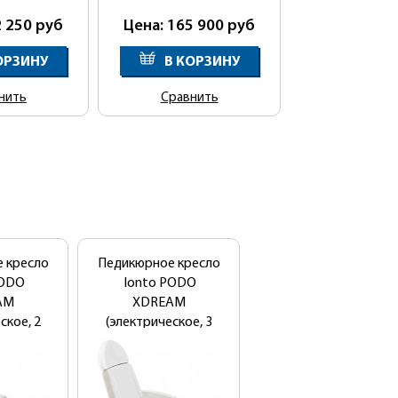
2 250
руб
Цена: 165 900
руб
ОРЗИНУ
В КОРЗИНУ
нить
Сравнить
 кресло
Педикюрное кресло
Педикюрное кресло
PODO
Ionto PODO
МД-11
AM
XDREAM
ское, 2
(электрическое, 3
а)
мотора)