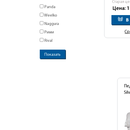
Cтарая це
Panda
Цена: 
Weelko
В
Naggura
Ср
Рими
Rival
Пе
Sil