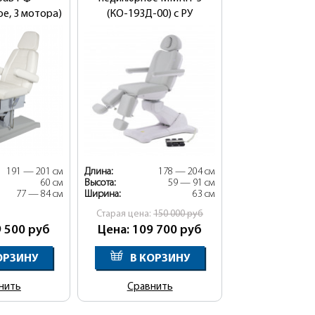
ое, 3 мотора)
(КО-193Д-00) с РУ
Росздрав РФ с ножной
педалью
191 — 201 см
Длина:
178 — 204 см
60 см
Высота:
59 — 91 см
77 — 84 см
Ширина:
63 см
Cтарая цена:
150 000
руб
9 500
руб
Цена: 109 700
руб
ОРЗИНУ
В КОРЗИНУ
нить
Сравнить