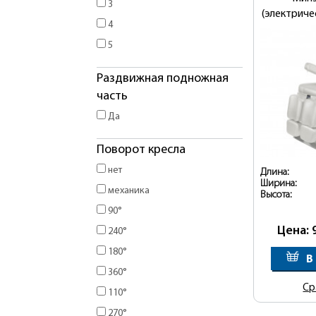
3
(электриче
4
5
Раздвижная подножная
часть
Да
Поворот кресла
нет
Длина:
Ширина:
механика
Высота:
90°
Цена: 
240°
180°
В
360°
Ср
110°
270°