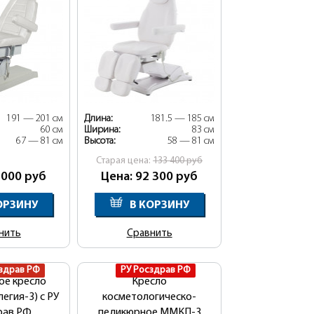
191 — 201 см
Длина:
181.5 — 185 см
60 см
Ширина:
83 см
67 — 81 см
Высота:
58 — 81 см
Cтарая цена:
133 400
руб
 000
руб
Цена: 92 300
руб
ОРЗИНУ
В КОРЗИНУ
нить
Сравнить
здрав РФ
РУ Росздрав РФ
ое кресло
Кресло
легия-3) с РУ
косметологическо-
рав РФ
педикюрное ММКП-3