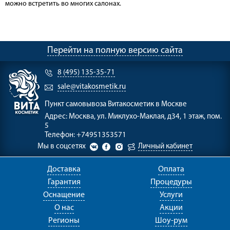
можно встретить во многих салонах.
Перейти на полную версию сайта
8 (495) 135-35-71
sale@vitakosmetik.ru
Пункт самовывоза
Витакосметик в Москве
Адрес:
Москва, ул. Миклухо-Маклая, д34, 1 этаж, пом.
5
Телефон:
+74951353571
Мы в соцсетях
Личный кабинет
Доставка
Оплата
Гарантия
Процедуры
Оснащение
Услуги
О нас
Акции
Регионы
Шоу-рум