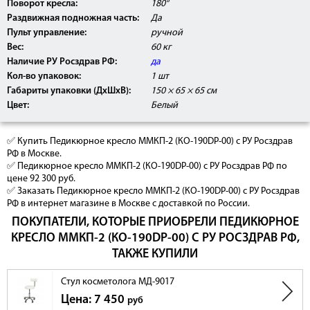
Поворот кресла:
180°
Раздвижная подножная часть:
Да
Пульт управление:
ручной
Вес:
60 кг
Наличие РУ Росздрав РФ:
да
Кол-во упаковок:
1 шт
Габариты упаковки (ДхШхВ):
150 × 65 × 65 см
Цвет:
Белый
✅ Купить Педикюрное кресло ММКП-2 (КО-190DP-00) с РУ Росздрав
РФ в Москве.
✅ Педикюрное кресло ММКП-2 (КО-190DP-00) с РУ Росздрав РФ по
цене 92 300 руб.
✅ Заказать Педикюрное кресло ММКП-2 (КО-190DP-00) с РУ Росздрав
РФ в интернет магазине в Москве с доставкой по России.
ПОКУПАТЕЛИ, КОТОРЫЕ ПРИОБРЕЛИ ПЕДИКЮРНОЕ
КРЕСЛО ММКП-2 (КО-190DP-00) С РУ РОСЗДРАВ РФ,
ТАКЖЕ КУПИЛИ
Стул косметолога MД-9017
Цена: 7 450
руб