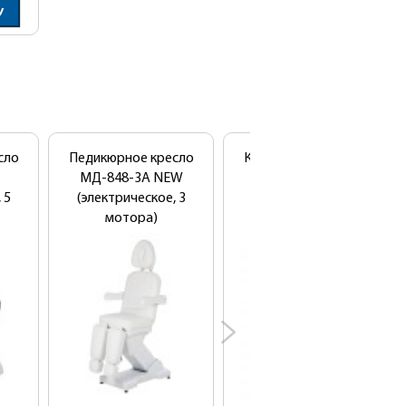
У
сло
Педикюрное кресло
Кресло педикюрное
МД-848-3А NEW
Альба 3П
 5
(электрическое, 3
(электрическое, 3
мотора)
мотора)