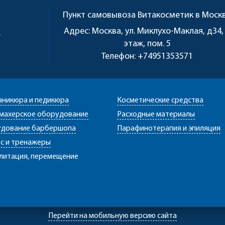
Пункт самовывоза
Витакосметик в Моск
u
Адрес:
Москва, ул. Миклухо-Маклая, д34,
этаж, пом. 5
Телефон:
+74951353571
аникюра и педикюра
Косметические средства
махерское оборудование
Расходные материалы
дование барбершопа
Парафинотерапия и эпиляция
с и тренажеры
литация, перемещение
Перейти на мобильную версию сайта