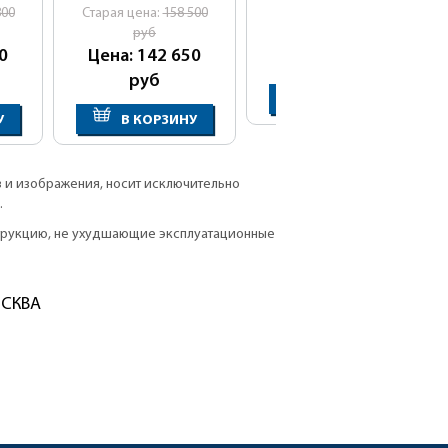
800
Cтарая цена:
158 500
руб
Цена: 165 900
0
Цена: 142 650
руб
руб
В КОРЗИНУ
У
В КОРЗИНУ
в и изображения, носит исключительно
.
струкцию, не ухудшающие эксплуатационные
ОСКВА