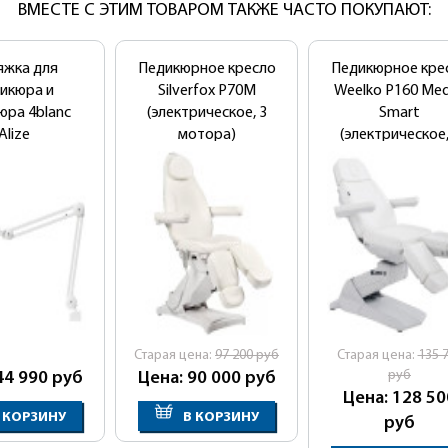
ВМЕСТЕ С ЭТИМ ТОВАРОМ ТАКЖЕ ЧАСТО ПОКУПАЮТ:
New!
яжка для
Педикюрное кресло
Педикюрное кре
икюра и
Silverfox Р70M
Weelko P160 Med
юра 4blanc
(электрическое, 3
Smart
Alize
мотора)
(электрическое,
мотора)
Cтарая цена:
97 200
руб
Cтарая цена:
135 
руб
44 990
руб
Цена: 90 000
руб
Цена: 128 50
 КОРЗИНУ
В КОРЗИНУ
руб