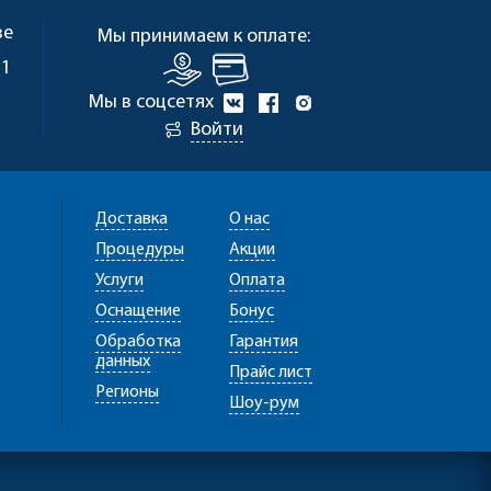
ве
Мы принимаем к оплате:
 1
Мы в соцсетях
Войти
Доставка
О нас
Процедуры
Акции
Услуги
Оплата
Оснащение
Бонус
Обработка
Гарантия
данных
Прайс лист
Регионы
Шоу-рум