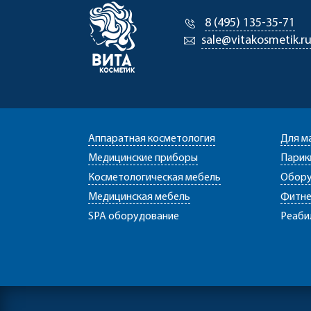
8 (495) 135-35-71
sale@vitakosmetik.r
Аппаратная косметология
Для м
Медицинские приборы
Парик
Косметологическая мебель
Обору
Медицинская мебель
Фитне
SPA оборудование
Реаби