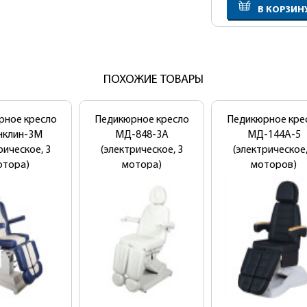
В КОРЗИН
ПОХОЖИЕ ТОВАРЫ
New!
рное кресло
Педикюрное кресло
Педикюрное кре
нклин-3М
МД-848-3А
МД-144А-5
рическое, 3
(электрическое, 3
(электрическое,
отора)
мотора)
моторов)