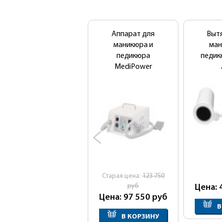
Аппарат для
Выт
маникюра и
ман
педикюра
педик
MediPower
Cтарая цена:
123 750
руб
Цена: 
Цена: 97 550
руб
В
В КОРЗИНУ