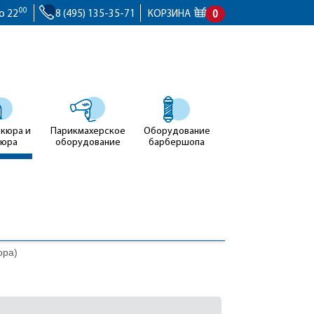
00
о 22
8 (495) 135-35-71
КОРЗИНА
0
икюра и
Парикмахерское
Оборудование
кюра
оборудование
барбершопа
ора)