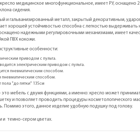
 кресло медицинское многофункциональное, имеет РУ, оснащено
клона сидения.
ый и гальванизированный металл, закрытый декоративным, ударо
ает хорошей устойчивостью способна с легкостью выдерживать на
 оснащено надежными регулировочными механизмами, имеет качес
йкой ПВХ кокожи.
нструктивные особенности:
рическим приводом с пульта.
водится электрическим приводом с пульта.
дится пневматическим способом.
я пневматическим способом.
 пола "до пятки" 135см
 - это мебель с двумя функциями, а именно: кресло может прини
шетку и позволяет проводить процедуры косметологического мас
 Помимо этого, данное изделие удобную подушку под голову.
м и темно-сером цветах.