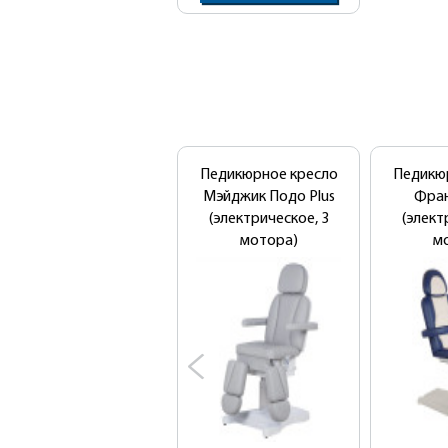
New!
Педикюрное кресло
Педикю
Мэйджик Подо Plus
Фра
(электрическое, 3
(элект
мотора)
м