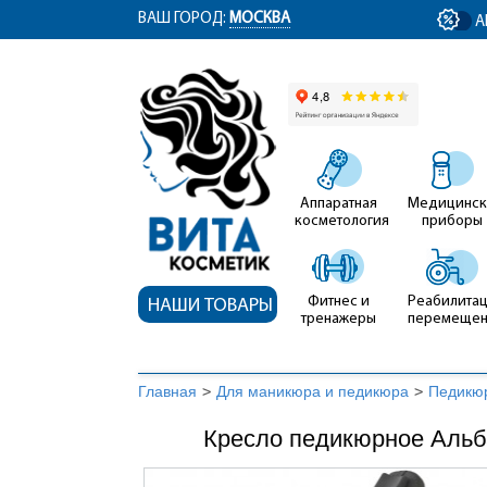
ym(12767704, 'getClientID', function(clientID) { document.getElementById('cli
ВАШ ГОРОД:
МОСКВА
А
Аппаратная
Медицинск
косметология
приборы
Фитнес и
Реабилитац
НАШИ ТОВАРЫ
тренажеры
перемеще
Главная
>
Для маникюра и педикюра
>
Педикю
Кресло педикюрное Альба