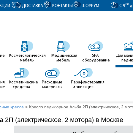
entID').value = clientID; });
00
КЦИИ
ДОСТАВКА
КОНТАКТЫ
ШОУРУМ
С 9
д
ие
Косметологическая
Медицинская
SPA
Для ман
мебель
мебель
оборудование
педи
ия,
Косметические
Расходные
Парафинотерапия
ние
средства
материалы
и эпиляция
рные кресла
>
Кресло педикюрное Альба 2П (электрическое, 2 мот
 2П (электрическое, 2 мотора) в Москве