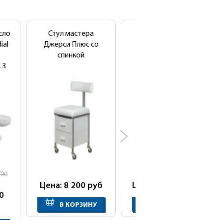
сло
Стул мастера
Стол-тумба с УФ
ial
Джерси Плюс со
блоком СПЕЙС
спинкой
 3
700
Цена: 8 200
руб
Цена: 19 650
руб
0
В КОРЗИНУ
В КОРЗИНУ