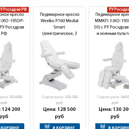
РУ Росздрав РФ
New!
РУ Росздр
рное кресло
Педикюрное кресло
Педикюрное кре
 (КО-195DP-
Weelko P160 Medial
ММКП-3 (КО-195
 РУ Росздрав
Smart
03) с РУ Росздра
РФ
(электрическое, 3
и ножным пульт
мотора)
цена:
152 000
Cтарая цена:
135 700
Cтарая цена:
160 
руб
руб
руб
: 124 200
Цена: 128 500
Цена: 130 20
руб
руб
руб
 КОРЗИНУ
В КОРЗИНУ
В КОРЗИН