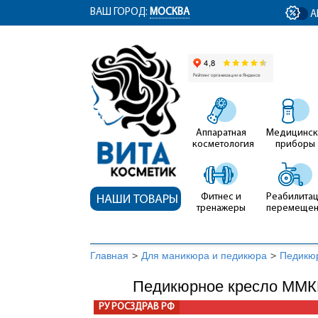
ym(12767704, 'getClientID', function(clientID) { document.getElementById('cli
ВАШ ГОРОД:
МОСКВА
А
Аппаратная
Медицинск
косметология
приборы
Фитнес и
Реабилитац
НАШИ ТОВАРЫ
тренажеры
перемеще
Главная
>
Для маникюра и педикюра
>
Педикю
Педикюрное кресло ММКП
РУ РОСЗДРАВ РФ