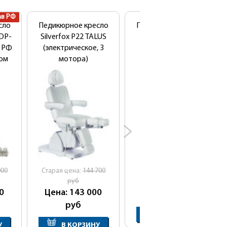
ав РФ
сло
Педикюрное кресло
Педикюрное кресло
DP-
Silverfox Р22 TALUS
Профи 3
в РФ
(электрическое, 3
(электрическое, 3
ом
мотора)
мотора)
000
Cтарая цена:
144 700
руб
Цена: 149 900
0
Цена: 143 000
руб
руб
В КОРЗИНУ
У
В КОРЗИНУ