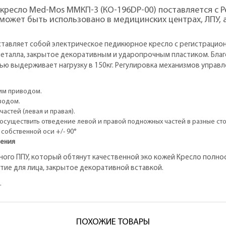
 кресло Med-Mos ММКП-3 (КО-196DP-00) поставляется с
может быть использовано в медицинских центрах, ЛПУ, а
ставляет собой электрическое педикюрное кресло с регистраци
металла, закрытое декоративным и ударопрочным пластиком. Благ
тью выдерживает нагрузку в 150кг. Регулировка механизмов упра
ким приводом.
водом.
астей (левая и правая).
осуществить отведение левой и правой подножных частей в разные ст
собственной оси +/- 90°
ления
ного ППУ, который обтянут качественной эко кожей Кресло полно
тие для лица, закрытое декоративной вставкой.
.
ПОХОЖИЕ ТОВАРЫ