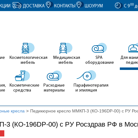
entID').value = clientID; });
00
КЦИИ
ДОСТАВКА
КОНТАКТЫ
ШОУРУМ
С 9
д
ие
Косметологическая
Медицинская
SPA
Для ман
мебель
мебель
оборудование
педи
ия,
Косметические
Расходные
Парафинотерапия
ние
средства
материалы
и эпиляция
рные кресла
>
Педикюрное кресло ММКП-3 (КО-196DP-00) с РУ Ро
-3 (КО-196DP-00) с РУ Росздрав РФ в Мос