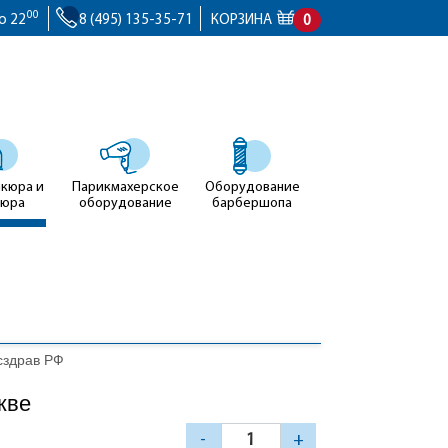
00
о 22
8 (495) 135-35-71
КОРЗИНА
0
икюра и
Парикмахерское
Оборудование
кюра
оборудование
барбершопа
сздрав РФ
кве
-
+