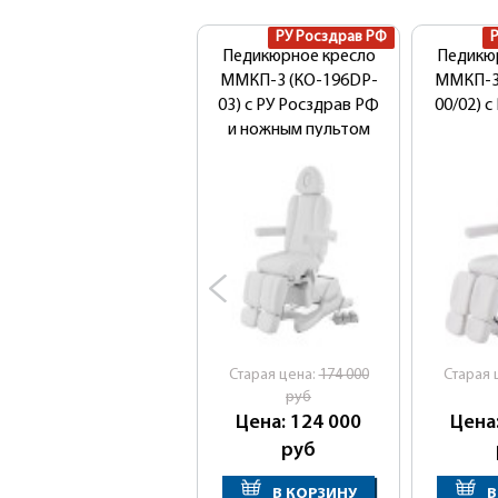
РУ Росздрав РФ
Педикюрное кресло
Педикю
ММКП-3 (КО-196DP-
ММКП-3
03) с РУ Росздрав РФ
00/02) с
и ножным пультом
Cтарая цена:
174 000
Cтарая 
руб
Цена: 124 000
Цена
руб
В КОРЗИНУ
В