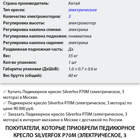
Страна производитель:
Китай
Тип кресла:
электрическое
Количество электромоторов:
3
Регулировка высоты:
электромотор
Регулировка наклона спинки:
электрика
Регулировка наклона подножек:
пневматика
Регулировка наклона сидения:
электрика
Раздвижная подножная часть:
Да
Вес:
55 кг
Кол-во упаковок:
1 шт
Габариты упаковки (ДхШхВ):
1.6 × 0.7 × 0.6 м
Вес брутто (общий):
60 кг
✅ Купить Педикюрное кресло Silverfox Р70M (электрическое, 3
мотора) в Москве.
✅ Педикюрное кресло Silverfox Р70M (электрическое, 3 мотора) по
цене 90 000 руб.
✅ Заказать Педикюрное кресло Silverfox Р70M (электрическое, 3
мотора) в интернет магазине в Москве с доставкой по России.
ПОКУПАТЕЛИ, КОТОРЫЕ ПРИОБРЕЛИ ПЕДИКЮРНОЕ
КРЕСЛО SILVERFOX Р70M (ЭЛЕКТРИЧЕСКОЕ, 3