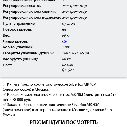
Регулировка высоты:
электромотор
Регулировка наклона спинки:
электромотор
Регулировка наклона подножек:
электромотор
Пульт управление:
ручной
Поворот кресла:
нет
Вес:
60 кг
Линия кресел:
МК
Кол-во упаковок:
1 шт
Габариты упаковки (ДхШхВ):
160 × 65 × 65 см
Вес брутто (общий):
60 кг
Цвет:
Белый
Графит
✅ Купить Кресло косметологическое Silverfox MK70M
(электрическое) в Москве.
✅ Кресло косметологическое Silverfox MK70M (электрическое) по
цене 78 000 руб.
✅ Заказать Кресло косметологическое Silverfox MK70M
(электрическое) в интернет магазине в Москве с доставкой по
России.
РЕКОМЕНДУЕМ ПОСМОТРЕТЬ