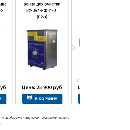
тиве
ванна для очистки
аппарат для
FS
ВУ-09 "Я-ФП"-01
микротоковой
(0.8л)
терапии Gezatone
Biolift 8806
Cтарая цена:
54 890
руб
уб
Цена: 25 900
руб
Цена: 52 000
руб
У
В КОРЗИНУ
В КОРЗИНУ
в и изображения, носит исключительно
.