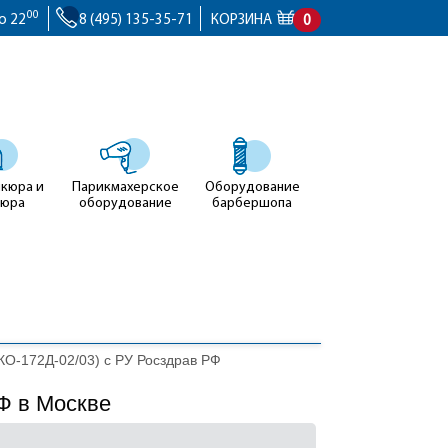
00
о 22
8 (495) 135-35-71
КОРЗИНА
0
икюра и
Парикмахерское
Оборудование
кюра
оборудование
барбершопа
КО-172Д-02/03) с РУ Росздрав РФ
Ф в Москве