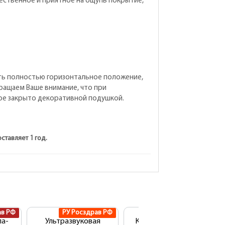
ественное и приятное на ощупь покрытие,
мать полностью горизонтальное положение,
ращаем Ваше внимание, что при
рое закрыто декоративной подушкой.
ставляет 1 год.
ав РФ
РУ Росздрав РФ
РУ Росздрав РФ
па-
Ультразвуковая
Косметологический