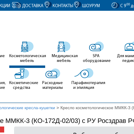
entID').value = clientID; });
00
КЦИИ
ДОСТАВКА
КОНТАКТЫ
ШОУРУМ
С 9
д
ие
Косметологическая
Медицинская
SPA
Для ман
мебель
мебель
оборудование
педи
ия,
Косметические
Расходные
Парафинотерапия
ние
средства
материалы
и эпиляция
ологические кресла-кушетки
>
Кресло косметологическое ММКК-3 (
е ММКК-3 (КО-172Д-02/03) с РУ Росздрав Р