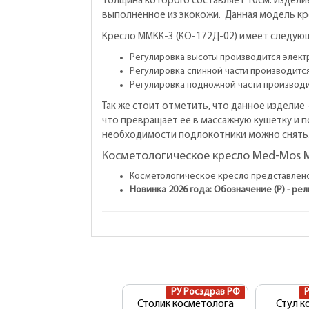
толщина которого составляет 10см. Издели
выполненное из экокожи. Данная модель кр
Кресло ММКК-3 (КО-172Д-02) имеет следую
Регулировка высоты производится элект
Регулировка спинной части производится
Регулировка подножной части производи
Так же стоит отметить, что данное изделие
что превращает ее в массажную кушетку и 
необходимости подлокотники можно снять. 
Косметологическое кресло Med-Mos М
Косметологическое кресло представлено
Новинка 2026 года: Обозначение (Р) - рел
РУ Росздрав РФ
Столик косметолога
Стул к