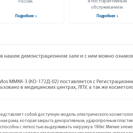
и постгарантийным
России.
обслуживанием.
Подробнее
›
Подробнее
›
 в нашем демонстрационном зале и с ним можно ознако
Mos ММКК-3 (КО-172Д-02) поставляется с Регистрацио
ьзовано в медицинских центрах, ЛПУ, а так же косметол
редставляет собой доступную модель электрического косметолог
ьная рама, которая закрыта декоративным, ударопрочным пластик
пособна с легкостью выдерживать нагрузку в 180кг. Мягкие элем