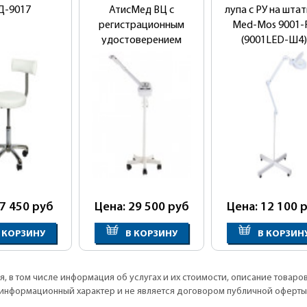
Д-9017
АтисМед ВЦ с
лупа с РУ на шта
регистрационным
Med-Mos 9001-
удостоверением
(9001LED-Ш4)
 7 450
руб
Цена: 29 500
руб
Цена: 12 100
р
 КОРЗИНУ
В КОРЗИНУ
В КОРЗИН
, в том числе информация об услугах и их стоимости, описание товаро
информационный характер и не является договором публичной оферты