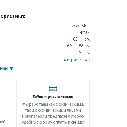
теристики:
Med Mos
Китай
183 — см
62 — 88 см
61 см
электрическое
тики
▾
Гибкие цены и скидки
Мы работаем как с физическими,
так и с юридическими лицами.
Покупателям предлагаем любую
ией
удобную форму оплаты и скидки