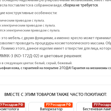
е оснащено надежными регулировочными механизмами, имеет кач
есла поставляется в собранном виде,
сборка не требуется
.
щие конструктивные особенности:
рическим приводом с пульта.
 электрическим приводом с пульта.
тся электрическим приводом с пульта.
 - это мебель с двумя функциями, а именно: кресло может прини
позволяет проводить процедуры косметологического массажа. Об
Помимо этого, данное изделие имеет отверстие для лица, кото
МКК-3 (КО-172Д-02) и цветовые решения:
 в следующих цветах: белый, серый, бежевый.
ьефная кожа, с гарантией на покрытие 2 ГОДА! Гарантия на механизмы со
ВМЕСТЕ С ЭТИМ ТОВАРОМ ТАКЖЕ ЧАСТО ПОКУПАЮТ:
РУ Росздрав РФ
РУ Росздрав РФ
РУ Росздр
осметолога
Вапоризатор
Бестеневая лам