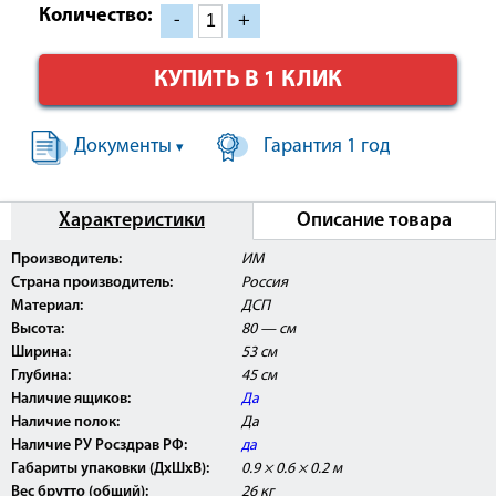
Количество:
-
+
КУПИТЬ В 1 КЛИК
Документы
Гарантия 1 год
▾
Характеристики
Описание товара
Внимание:
Данное изделие поставляется с
Производитель:
ИМ
Регистрационным Удостоверением Росздравнадзора
Страна производитель:
Россия
РФ и может быть использовано в медицинских
центрах, ЛПУ, а так же косметологических и
Материал:
ДСП
массажных кабинетах.
Высота:
80 — см
Ширина:
53 см
Глубина:
45 см
Наличие ящиков:
Да
Наличие полок:
Да
Наличие РУ Росздрав РФ:
да
Габариты упаковки (ДхШхВ):
0.9 × 0.6 × 0.2 м
Вес брутто (общий):
26 кг