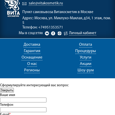
sale@vitakosmetik.ru
Пункт самовывоза
Витакосметик в Москве
Адрес:
Москва, ул. Миклухо-Маклая, д34, 1 этаж, пом.
5
Телефон:
+74951353571
Мы в соцсетях
Личный кабинет
Доставка
Оплата
Гарантия
Процедуры
Оснащение
Услуги
О нас
Акции
Регионы
Шоу-рум
Сформулируйте интересующий вас вопрос
Ваше имя
Телефон
E-mail
*