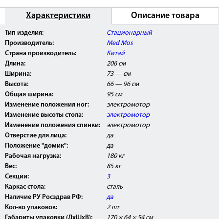
Характеристики
Описание товара
Тип изделия:
Стационарный
Внимание:
Данное изделие поставляется с
Производитель:
Med Mos
Регистрационным Удостоверением Росздравнадзора
РФ и может быть использовано в медицинских
Страна производитель:
Китай
центрах, ЛПУ, а так же косметологических и
Длина:
206 см
массажных кабинетах.
Ширина:
73 — см
Высота:
66 — 96 см
Общая ширина:
95 см
Изменение положения ног:
электромотор
Изменение высоты стола:
электромотор
Изменение положения спинки:
электромотор
Отверстие для лица:
да
Положение "домик":
да
Рабочая нагрузка:
180 кг
Вес:
85 кг
Секции:
3
Каркас стола:
сталь
Наличие РУ Росздрав РФ:
да
Кол-во упаковок:
2 шт
Габариты упаковки (ДхШхВ):
170 × 64 × 54 см