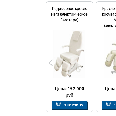
Педикюрное кресло
Кресло
Нега (электрическое,
космет
3 мотора)
А
(элект
мо
Цена: 152 000
Цена
руб
В КОРЗИНУ
В