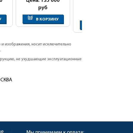
0
Цена: 135 000
Цена: 135 000
руб
руб
У
В КОРЗИНУ
В КОРЗИНУ
в и изображения, носит исключительно
.
струкцию, не ухудшающие эксплуатационные
ОСКВА
ве
Мы принимаем к оплате: