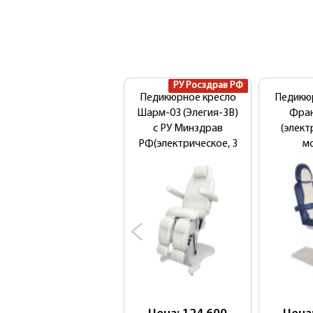
РУ Росздрав РФ
Педикюрное кресло
Педикю
Шарм-03 (Элегия-3В)
Фра
с РУ Минздрав
(элект
РФ(электрическое, 3
м
мотора)