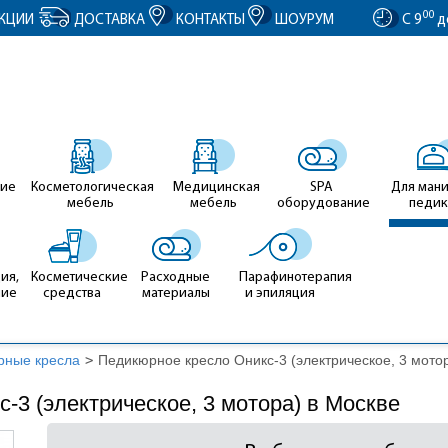
entID').value = clientID; });
00
КЦИИ
ДОСТАВКА
КОНТАКТЫ
ШОУРУМ
С 9
д
ие
Косметологическая
Медицинская
SPA
Для ман
мебель
мебель
оборудование
педи
ия,
Косметические
Расходные
Парафинотерапия
ние
средства
материалы
и эпиляция
рные кресла
>
Педикюрное кресло Оникс-3 (электрическое, 3 мото
-3 (электрическое, 3 мотора) в Москве