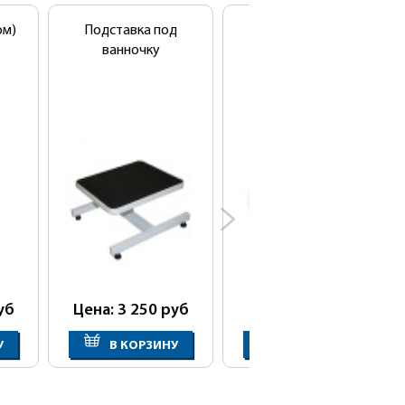
ом)
Подставка под
Салфетки
ванночку
впитывающие в
рулоне 100шт/уп
уб
Цена: 3 250
руб
Цена: 450
руб
У
В КОРЗИНУ
В КОРЗИНУ