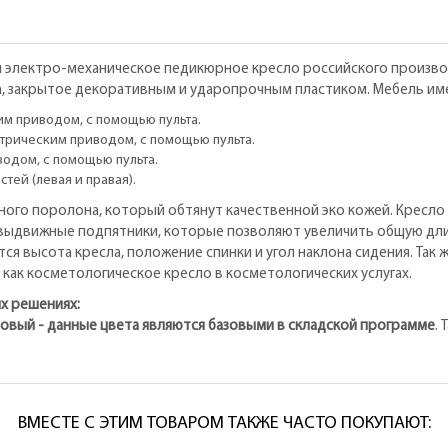
 электро-механическое педикюрное кресло российского производ
а, закрытое декоративным и ударопрочным пластиком. Мебель им
им приводом, с помощью пульта.
ктрическим приводом, с помощью пульта.
водом, с помощью пульта.
тей (левая и правая).
ного поролона, который обтянут качественной эко кожей. Кресло
 выдвижные подпятники, которые позволяют увеличить общую дли
я высота кресла, положение спинки и угол наклона сидения. Так 
как косметологическое кресло в косметологических услугах.
х решениях:
товый - данные цвета являются базовыми в складской программе
.
ВМЕСТЕ С ЭТИМ ТОВАРОМ ТАКЖЕ ЧАСТО ПОКУПАЮТ: