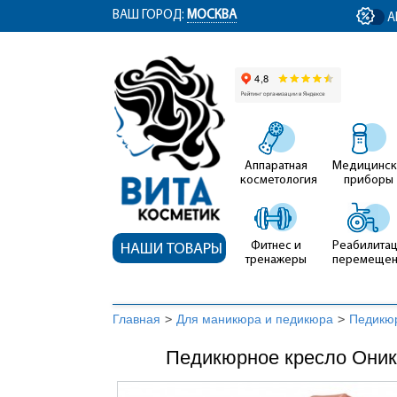
ym(12767704, 'getClientID', function(clientID) { document.getElementById('cli
ВАШ ГОРОД:
МОСКВА
А
Аппаратная
Медицинск
косметология
приборы
Фитнес и
Реабилитац
НАШИ ТОВАРЫ
тренажеры
перемеще
Главная
>
Для маникюра и педикюра
>
Педикю
Педикюрное кресло Оникс