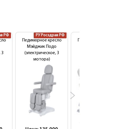
ав РФ
РУ Росздрав РФ
New!
сло
Педикюрное кресло
Педикюрное кресло
Мэйджик Подо
Silverfox Р144
 3
(электрическое, 3
(электрическое, 5
мотора)
моторов)
Cтарая цена:
166 800
руб