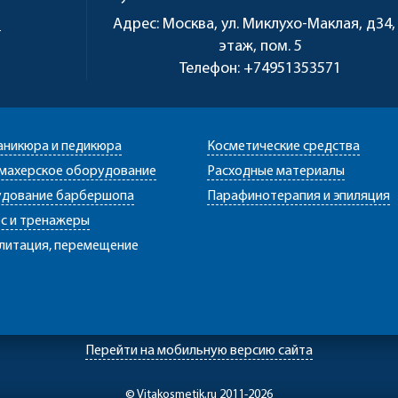
u
Адрес:
Москва, ул. Миклухо-Маклая, д34,
этаж, пом. 5
Телефон:
+74951353571
аникюра и педикюра
Косметические средства
махерское оборудование
Расходные материалы
дование барбершопа
Парафинотерапия и эпиляция
с и тренажеры
литация, перемещение
Перейти на мобильную версию сайта
© Vitakosmetik.ru 2011-2026