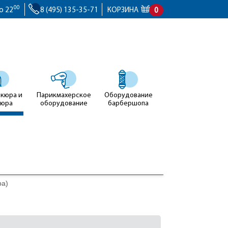
00
о 22
8 (495) 135-35-71
КОРЗИНА
0
икюра и
Парикмахерское
Оборудование
кюра
оборудование
барбершопа
ра)