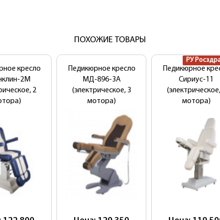
ПОХОЖИЕ ТОВАРЫ
РУ Росздр
рное кресло
Педикюрное кресло
Педикюрное кре
нклин-2М
МД-896-3А
Сириус-11
рическое, 2
(электрическое, 3
(электрическое,
отора)
мотора)
мотора)