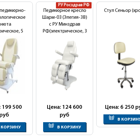
РУ Росздрав РФ
 педикюрно-
Педикюрное кресло
Стул Сеньор (хр
ологическое
Шарм-03 (Элегия-3В)
нюта
с РУ Минздрав
рическое, 5
РФ(электрическое, 3
торов)
мотора)
: 199 500
Цена: 124 600
Цена: 6 250
р
руб
руб
В КОРЗИН
 КОРЗИНУ
В КОРЗИНУ