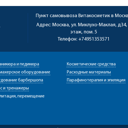
Пункт самовывоза
Витакосметик в Моск
u
Адрес:
Москва, ул. Миклухо-Маклая, д34,
этаж, пом. 5
Телефон:
+74951353571
аникюра и педикюра
Косметические средства
махерское оборудование
Расходные материалы
дование барбершопа
Парафинотерапия и эпиляция
с и тренажеры
литация, перемещение