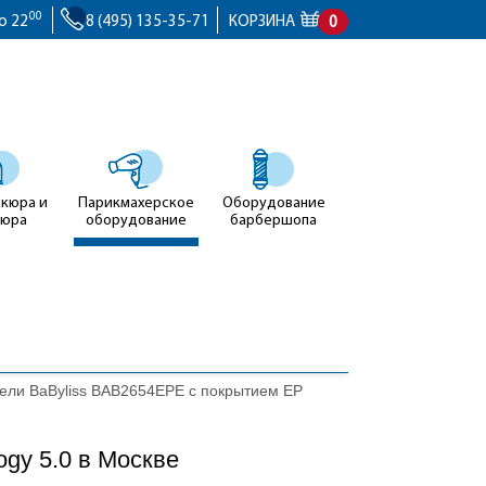
00
о 22
8 (495) 135-35-71
КОРЗИНА
0
икюра и
Парикмахерское
Оборудование
кюра
оборудование
барбершопа
ли BaByliss BAB2654EPE с покрытием EP
gy 5.0 в Москве