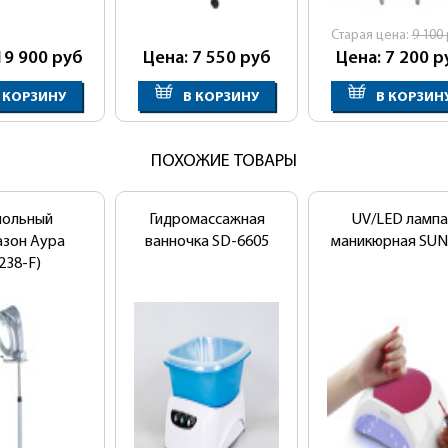
Cтарая цена:
9 100
19 900
руб
Цена: 7 550
руб
Цена: 7 200
р
 КОРЗИНУ
В КОРЗИНУ
В КОРЗИН
ПОХОЖИЕ ТОВАРЫ
польный
Гидромассажная
UV/LED лампа
азон Аура
ванночка SD-6605
маникюрная SUN
238-F)