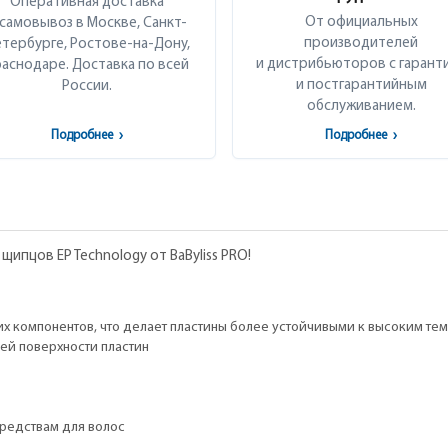
Оперативная доставка
От официальных
 самовывоз в Москве, Санкт-
производителей
тербурге, Ростове-на-Дону,
и дистрибьюторов с гарант
аснодаре. Доставка по всей
и постгарантийным
России.
обслуживанием.
Подробнее
›
Подробнее
›
ипцов EP Technology от BaByliss PRO!
их компонентов, что делает пластины более устойчивыми к высоким те
ей поверхности пластин
редствам для волос