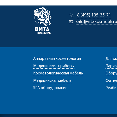
8 (495) 135-35-71
sale@vitakosmetik.r
Аппаратная косметология
Для м
Медицинские приборы
Парик
Косметологическая мебель
Обору
Медицинская мебель
Фитне
SPA оборудование
Реаби