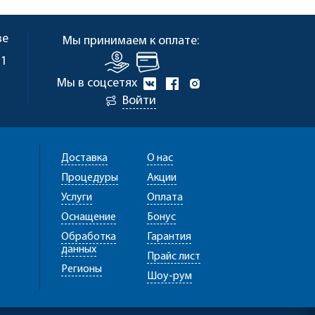
ве
Мы принимаем к оплате:
 1
Мы в соцсетях
Войти
Доставка
О нас
Процедуры
Акции
Услуги
Оплата
Оснащение
Бонус
Обработка
Гарантия
данных
Прайс лист
Регионы
Шоу-рум