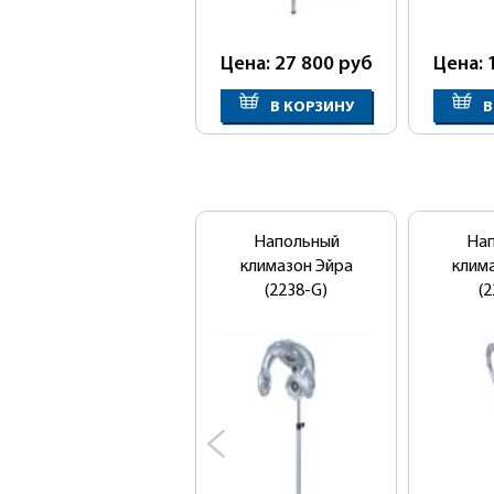
Цена: 27 800
руб
Цена: 
В КОРЗИНУ
В
Напольный
На
климазон Эйра
клим
(2238-G)
(2