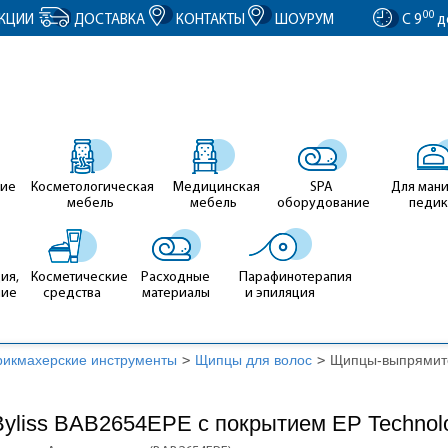
entID').value = clientID; });
00
КЦИИ
ДОСТАВКА
КОНТАКТЫ
ШОУРУМ
С 9
д
ие
Косметологическая
Медицинская
SPA
Для ман
мебель
мебель
оборудование
педи
ия,
Косметические
Расходные
Парафинотерапия
ние
средства
материалы
и эпиляция
рикмахерские инструменты
>
Щипцы для волос
>
Щипцы-выпрямите
liss BAB2654EPE с покрытием EP Technolo