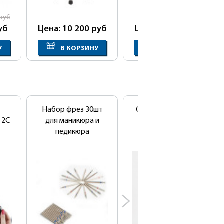
руб
уб
Цена: 10 200
руб
Цена: 15 550
руб
У
В КОРЗИНУ
В КОРЗИНУ
Набор фрез 30шт
Сушуар напольный
 2C
для маникюра и
SD-1041B
педикюра