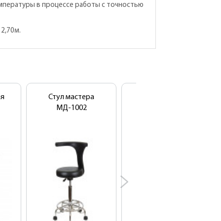
мпературы в процессе работы с точностью
2,70м.
ая
Стул мастера
Парикмахерское
МД-1002
зеркало (туалет)
Элеганс