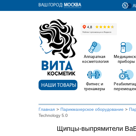
ym(12767704, 'getClientID', function(clientID) { document.getElementById('cli
ВАШ ГОРОД:
МОСКВА
А
Аппаратная
Медицинск
косметология
приборы
Фитнес и
Реабилитац
НАШИ ТОВАРЫ
тренажеры
перемеще
Главная
>
Парикмахерское оборудование
>
Па
Technology 5.0
Щипцы-выпрямители BaBy