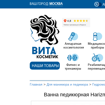
ym(12767704, 'getClientID', function(clientID) { document.getElementById('cli
ВАШ ГОРОД:
МОСКВА
А
Аппаратная
Медицинск
косметология
приборы
Фитнес и
Реабилитац
НАШИ ТОВАРЫ
тренажеры
перемеще
Главная
>
Для маникюра и педикюра
>
Гидром
Ванна педикюрная Hariz