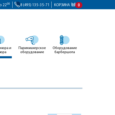
00
о 22
8 (495) 135-35-71
КОРЗИНА
0
икюра и
Парикмахерское
Оборудование
кюра
оборудование
барбершопа