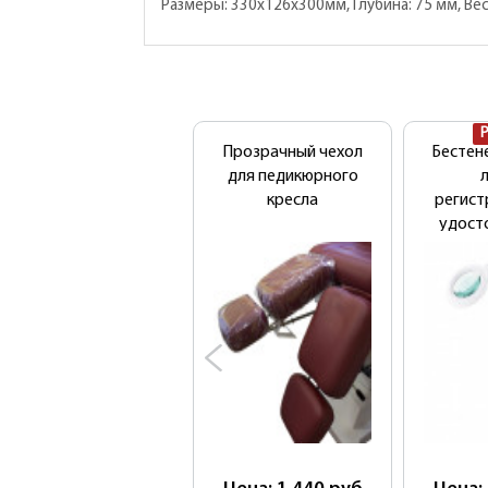
Размеры: 330х126х300мм, Глубина: 75 мм, Вес 
Прозрачный чехол
Бестен
для педикюрного
л
кресла
регис
удост
Med-M
(9006