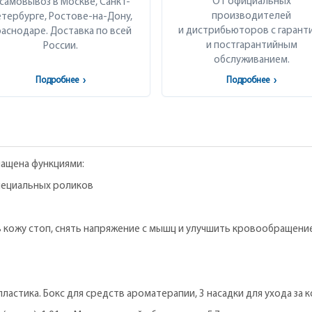
От официальных
 самовывоз в Москве, Санкт-
производителей
тербурге, Ростове-на-Дону,
и дистрибьюторов с гарант
аснодаре. Доставка по всей
и постгарантийным
России.
обслуживанием.
Подробнее
›
Подробнее
›
нащена функциями:
специальных роликов
ь кожу стоп, снять напряжение с мышц и улучшить кровообращение
астика. Бокс для средств ароматерапии, 3 насадки для ухода за к