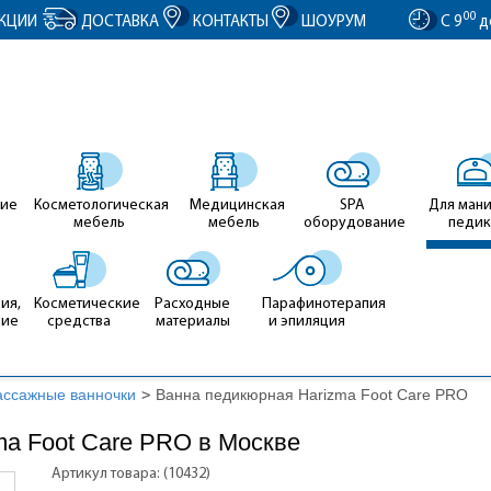
entID').value = clientID; });
00
КЦИИ
ДОСТАВКА
КОНТАКТЫ
ШОУРУМ
С 9
д
ие
Косметологическая
Медицинская
SPA
Для ман
мебель
мебель
оборудование
педи
ия,
Косметические
Расходные
Парафинотерапия
ние
средства
материалы
и эпиляция
ассажные ванночки
>
Ванна педикюрная Harizma Foot Care PRO
ma Foot Care PRO в Москве
Артикул товара: (10432)