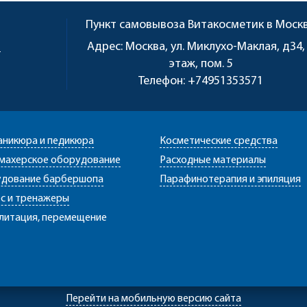
Пункт самовывоза
Витакосметик в Моск
u
Адрес:
Москва, ул. Миклухо-Маклая, д34,
этаж, пом. 5
Телефон:
+74951353571
аникюра и педикюра
Косметические средства
махерское оборудование
Расходные материалы
дование барбершопа
Парафинотерапия и эпиляция
с и тренажеры
литация, перемещение
Перейти на мобильную версию сайта