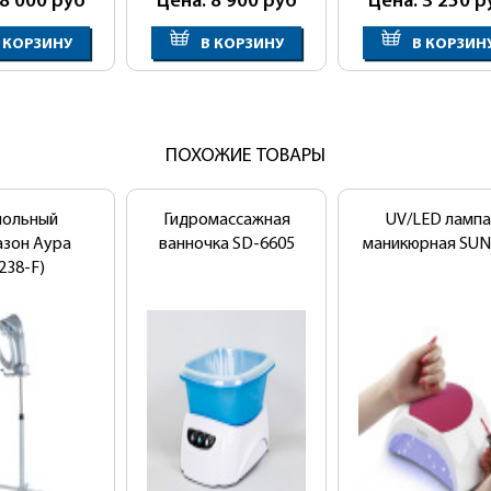
 8 000
руб
Цена: 8 900
руб
Цена: 3 250
р
 КОРЗИНУ
В КОРЗИНУ
В КОРЗИН
ПОХОЖИЕ ТОВАРЫ
польный
Гидромассажная
UV/LED лампа
азон Аура
ванночка SD-6605
маникюрная SUN
238-F)