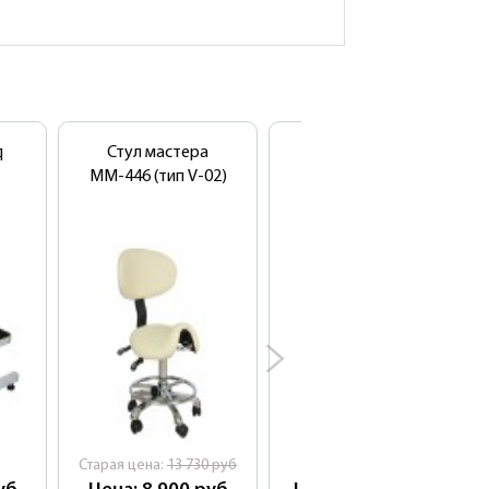
д
Стул мастера
Ультразвуковая
ММ-446 (тип V-02)
мойка SD-4820
Cтарая цена:
13 730
руб