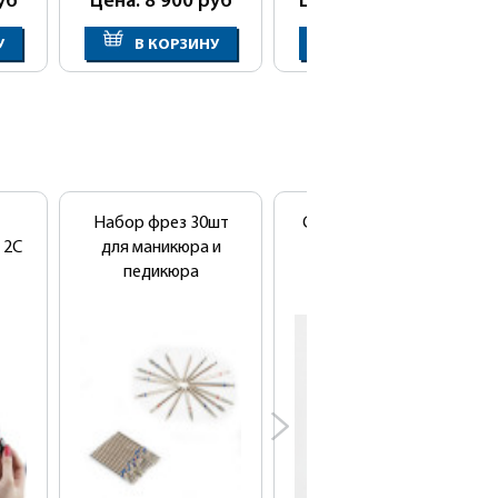
уб
Цена: 8 900
руб
Цена: 16 050
руб
У
В КОРЗИНУ
В КОРЗИНУ
Набор фрез 30шт
Сушуар напольный
 2C
для маникюра и
SD-1041B
педикюра