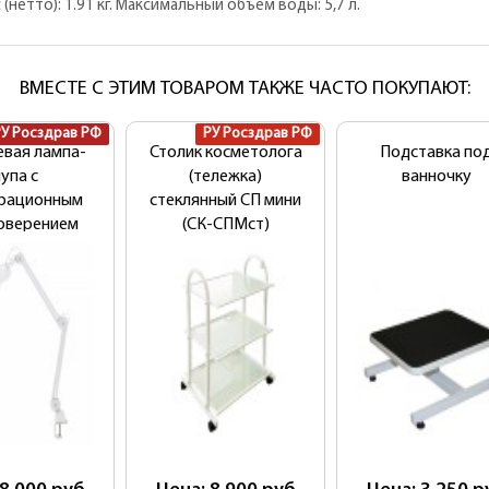
(нетто): 1.91 кг. Максимальный объем воды: 5,7 л.
ВМЕСТЕ С ЭТИМ ТОВАРОМ ТАКЖЕ ЧАСТО ПОКУПАЮТ:
РУ Росздрав РФ
РУ Росздрав РФ
евая лампа-
Столик косметолога
Подставка по
упа с
(тележка)
ванночку
трационным
стеклянный СП мини
оверением
(СК-СПМст)
os 9006LED
LED-D-127)