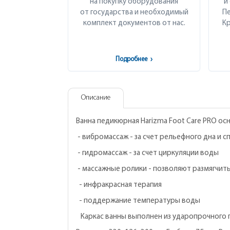
на покупку оборудования
и
от государства и необходимый
Пе
комплект документов от нас.
Кр
Подробнее
›
Описание
Ванна педикюрная Harizma Foot Care PRO ос
- вибромассаж - за счет рельефного дна и 
- гидромассаж - за счет циркуляции воды
- массажные ролики - позволяют размягчит
- инфракрасная терапия
- поддержание температуры воды
Каркас ванны выполнен из ударопрочного пл