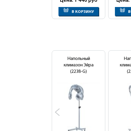
Цена: 1 440
руб
Цена:
В КОРЗИНУ
В
Напольный
На
климазон Эйра
клим
(2238-G)
(2