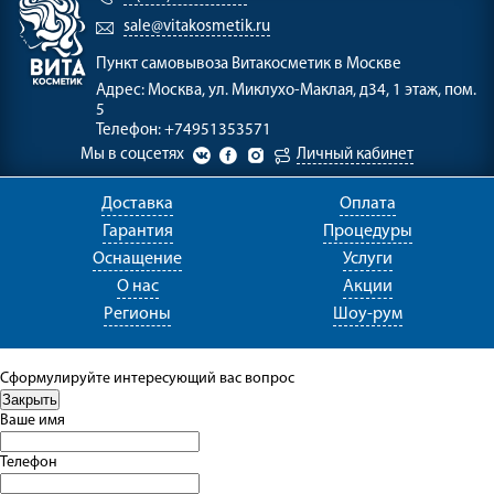
sale@vitakosmetik.ru
Пункт самовывоза
Витакосметик в Москве
Адрес:
Москва, ул. Миклухо-Маклая, д34, 1 этаж, пом.
5
Телефон:
+74951353571
Мы в соцсетях
Личный кабинет
Доставка
Оплата
Гарантия
Процедуры
Оснащение
Услуги
О нас
Акции
Регионы
Шоу-рум
Сформулируйте интересующий вас вопрос
Ваше имя
Телефон