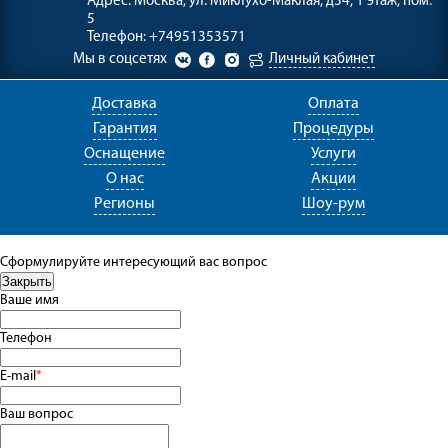
Адрес:
Москва, ул. Миклухо-Маклая, д34, 1 этаж, пом.
5
Телефон:
+74951353571
Мы в соцсетях
Личный кабинет
Доставка
Оплата
Гарантия
Процедуры
Оснащение
Услуги
О нас
Акции
Регионы
Шоу-рум
Сформулируйте интересующий вас вопрос
Ваше имя
Телефон
E-mail
*
Ваш вопрос