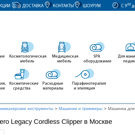
entID').value = clientID; });
00
КЦИИ
ДОСТАВКА
КОНТАКТЫ
ШОУРУМ
С 9
д
ие
Косметологическая
Медицинская
SPA
Для ман
мебель
мебель
оборудование
педи
ия,
Косметические
Расходные
Парафинотерапия
ние
средства
материалы
и эпиляция
рикмахерские инструменты
>
Машинки и триммеры
>
Машинка для 
ro Legacy Cordless Clipper в Москве