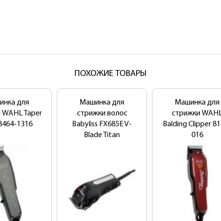
ПОХОЖИЕ ТОВАРЫ
инка для
Машинка для
Машинка для
 WAHL Taper
стрижки волос
стрижки WAH
8464-1316
Babyliss FX685E V-
Balding Clipper 8
Blade Titan
016