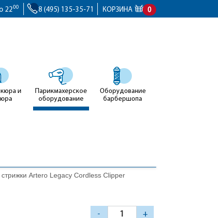
00
о 22
8 (495) 135-35-71
КОРЗИНА
0
икюра и
Парикмахерское
Оборудование
кюра
оборудование
барбершопа
стрижки Artero Legacy Cordless Clipper
-
+