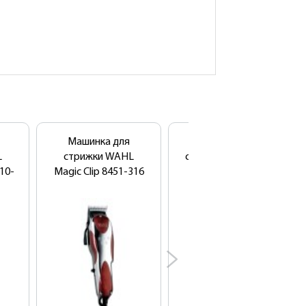
Машинка для
Машинка для
L
стрижки WAHL
стрижки WAHL Icon
110-
Magic Clip 8451-316
8490-016