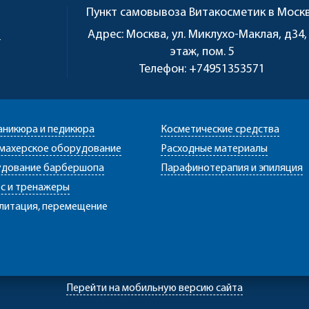
Пункт самовывоза
Витакосметик в Моск
u
Адрес:
Москва, ул. Миклухо-Маклая, д34,
этаж, пом. 5
Телефон:
+74951353571
аникюра и педикюра
Косметические средства
махерское оборудование
Расходные материалы
дование барбершопа
Парафинотерапия и эпиляция
с и тренажеры
литация, перемещение
Перейти на мобильную версию сайта