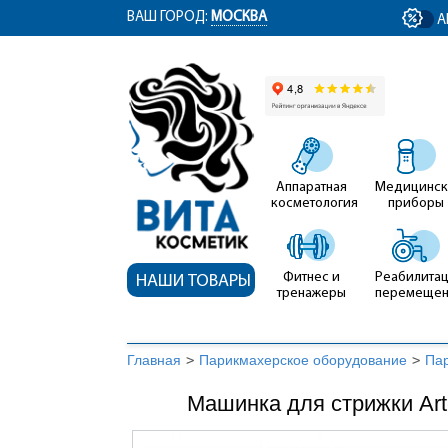
ym(12767704, 'getClientID', function(clientID) { document.getElementById('cli
ВАШ ГОРОД:
МОСКВА
А
Аппаратная
Медицинск
косметология
приборы
Фитнес и
Реабилитац
НАШИ ТОВАРЫ
тренажеры
перемеще
Главная
>
Парикмахерское оборудование
>
Па
Машинка для стрижки Arte