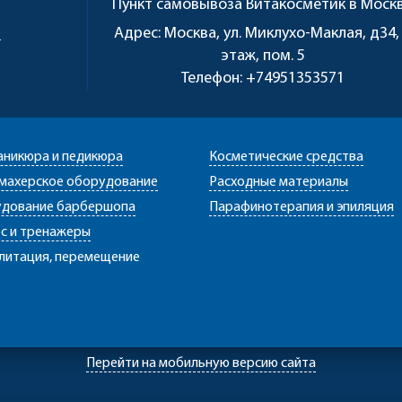
Пункт самовывоза
Витакосметик в Моск
u
Адрес:
Москва, ул. Миклухо-Маклая, д34,
этаж, пом. 5
Телефон:
+74951353571
аникюра и педикюра
Косметические средства
махерское оборудование
Расходные материалы
дование барбершопа
Парафинотерапия и эпиляция
с и тренажеры
литация, перемещение
Перейти на мобильную версию сайта