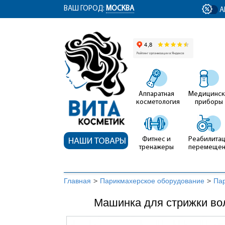
ym(12767704, 'getClientID', function(clientID) { document.getElementById('cli
ВАШ ГОРОД:
МОСКВА
А
Аппаратная
Медицинск
косметология
приборы
Фитнес и
Реабилитац
НАШИ ТОВАРЫ
тренажеры
перемеще
Главная
>
Парикмахерское оборудование
>
Па
Машинка для стрижки вол