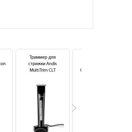
Триммер для
Машинка для
con
стрижки Andis
стрижки WAHL
MultiTrim CLT
Chrome Super Taper
8463-316