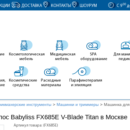
entID').value = clientID; });
00
КЦИИ
ДОСТАВКА
КОНТАКТЫ
ШОУРУМ
С 9
д
ие
Косметологическая
Медицинская
SPA
Для ман
мебель
мебель
оборудование
педи
ия,
Косметические
Расходные
Парафинотерапия
ние
средства
материалы
и эпиляция
рикмахерские инструменты
>
Машинки и триммеры
>
Машинка для 
ос Babyliss FX685E V-Blade Titan в Москве
Артикул товара: (FX685E)