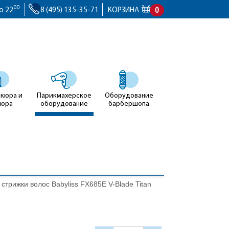
00
о 22
8 (495) 135-35-71
КОРЗИНА
0
икюра и
Парикмахерское
Оборудование
кюра
оборудование
барбершопа
стрижки волос Babyliss FX685E V-Blade Titan