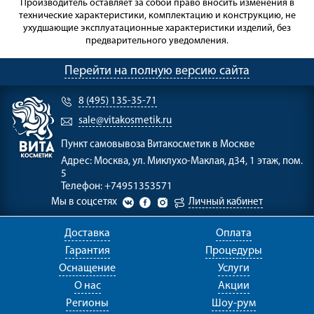
Производитель оставляет за собой право вносить изменения в
технические характеристики, комплектацию и конструкцию, не
ухудшающие эксплуатационные характеристики изделий, без
предварительного уведомления.
Перейти на полную версию сайта
8 (495) 135-35-71
sale@vitakosmetik.ru
Пункт самовывоза
Витакосметик в Москве
Адрес:
Москва, ул. Миклухо-Маклая, д34, 1 этаж, пом.
5
Телефон:
+74951353571
Мы в соцсетях
Личный кабинет
Доставка
Оплата
Гарантия
Процедуры
Оснащение
Услуги
О нас
Акции
Регионы
Шоу-рум