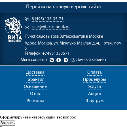
Перейти на полную версию сайта
8 (495) 135-35-71
sale@vitakosmetik.ru
Пункт самовывоза
Витакосметик в Москве
Адрес:
Москва, ул. Миклухо-Маклая, д34, 1 этаж, пом.
5
Телефон:
+74951353571
Мы в соцсетях
Личный кабинет
Доставка
Оплата
Гарантия
Процедуры
Оснащение
Услуги
О нас
Акции
Регионы
Шоу-рум
Сформулируйте интересующий вас вопрос