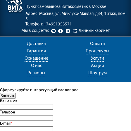
Пункт самовывоза
Витакосметик в Москве
Адрес:
Москва, ул. Миклухо-Маклая, д34, 1 этаж, пом.
5
Телефон:
+74951353571
Мы в соцсетях
Личный кабинет
Доставка
Оплата
Гарантия
Процедуры
Оснащение
Услуги
О нас
Акции
Регионы
Шоу-рум
Сформулируйте интересующий вас вопрос
Ваше имя
Телефон
E-mail
*