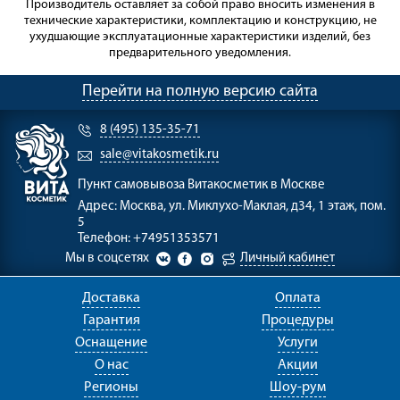
Производитель оставляет за собой право вносить изменения в
технические характеристики, комплектацию и конструкцию, не
ухудшающие эксплуатационные характеристики изделий, без
предварительного уведомления.
Перейти на полную версию сайта
8 (495) 135-35-71
sale@vitakosmetik.ru
Пункт самовывоза
Витакосметик в Москве
Адрес:
Москва, ул. Миклухо-Маклая, д34, 1 этаж, пом.
5
Телефон:
+74951353571
Мы в соцсетях
Личный кабинет
Доставка
Оплата
Гарантия
Процедуры
Оснащение
Услуги
О нас
Акции
Регионы
Шоу-рум