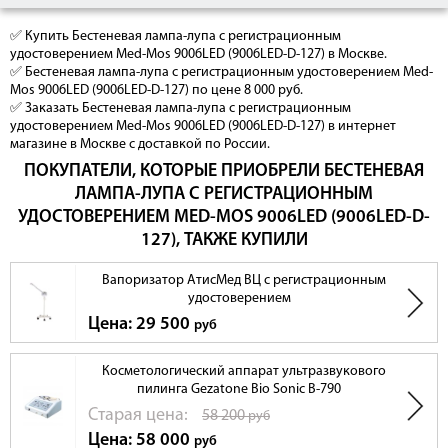
✅ Купить Бестеневая лампа-лупа с регистрационным
удостоверением Med-Mos 9006LED (9006LED-D-127) в Москве.
✅ Бестеневая лампа-лупа с регистрационным удостоверением Med-
Mos 9006LED (9006LED-D-127) по цене 8 000 руб.
✅ Заказать Бестеневая лампа-лупа с регистрационным
удостоверением Med-Mos 9006LED (9006LED-D-127) в интернет
магазине в Москве с доставкой по России.
ПОКУПАТЕЛИ, КОТОРЫЕ ПРИОБРЕЛИ БЕСТЕНЕВАЯ
ЛАМПА-ЛУПА С РЕГИСТРАЦИОННЫМ
1. Полный комплект документов
УДОСТОВЕРЕНИЕМ MED-MOS 9006LED (9006LED-D-
127), ТАКЖЕ КУПИЛИ
Вся необходимая разрешительная документация (РУ), которая подходит
для лицензирования медицинской деятельности и разрешает
использование прибора в медицинских центрах и ЛПУ. Номер
Вапоризатор АтисМед ВЦ с регистрационным
регистрационного удостоверения РЗН 2020/12616 от 18.11.2020 года
удостоверением
Цена: 29 500
руб
Косметологический аппарат ультразвукового
пилинга Gezatone Bio Sonic B-790
Cтарая цена:
58 200
руб
Цена: 58 000
руб