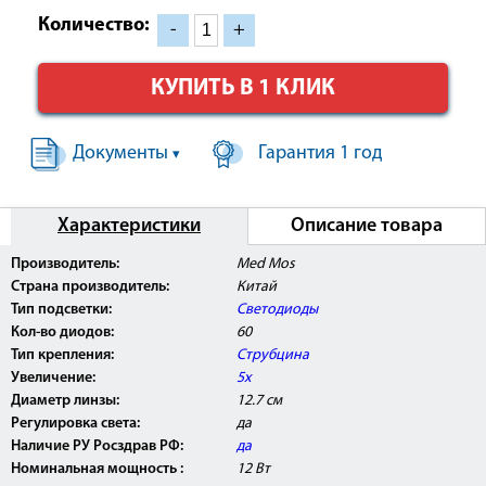
Количество:
-
+
КУПИТЬ В 1 КЛИК
Документы
Гарантия 1 год
▾
Характеристики
Описание товара
Внимание:
Лампа-лупа Med Mos
9006LED (9006LED-D-
Производитель:
Med Mos
127)
прошла клинические испытания, имеет
Страна производитель:
Китай
Регистрационное Удостоверение Росздравнадзора
РФ, а также сертификат соответствия РОСТ, может
Тип подсветки:
Светодиоды
быть использовано в медицинских центрах, ЛПУ, а
Кол-во диодов:
60
так же косметологических салонах.
Тип крепления:
Струбцина
Увеличение:
5х
Диаметр линзы:
12.7 см
Регулировка света:
да
Наличие РУ Росздрав РФ:
да
Номинальная мощность :
12 Вт