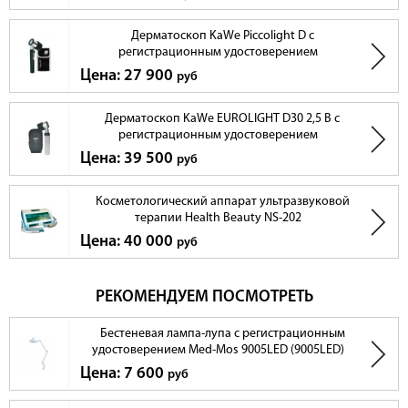
Дерматоскоп KaWe Piccolight D с
регистрационным удостоверением
Цена: 27 900
руб
Дерматоскоп KaWe EUROLIGHT D30 2,5 В с
регистрационным удостоверением
2. Регулируемая светодиодная подстветка
Цена: 39 500
руб
Освещение реализовано с помощью 60 ярких светодиодов. Имеется 5
регулировок интенсивности света, которые выполняются кнопкой
Косметологический аппарат ультразвуковой
включения/выключения. Мастер без труда сможет подобрать
терапии Health Beauty NS-202
необходимое количество света для удобной и комфортной работы.
Цена: 40 000
руб
РЕКОМЕНДУЕМ ПОСМОТРЕТЬ
Бестеневая лампа-лупа с регистрационным
удостоверением Med-Mos 9005LED (9005LED)
Цена: 7 600
руб