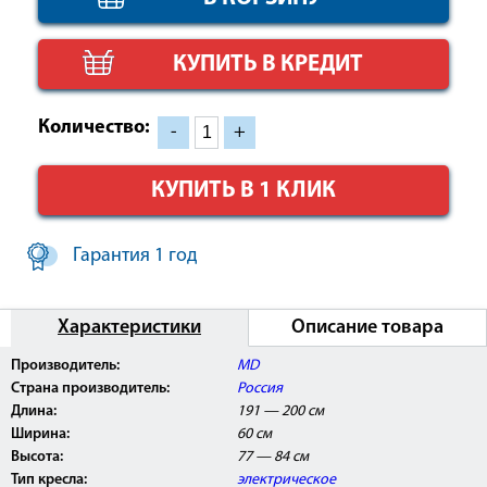
КУПИТЬ В КРЕДИТ
Количество:
-
+
КУПИТЬ В 1 КЛИК
Гарантия 1 год
Характеристики
Описание товара
Педикюрное кресло Сириус-09 Pro представлено в
Производитель:
MD
нашем демонстрационном зале и с ним можно
Страна производитель:
Россия
ознакомиться более подробно.
Длина:
191 — 200 см
Ширина:
60 см
Высота:
77 — 84 см
Тип кресла:
электрическое