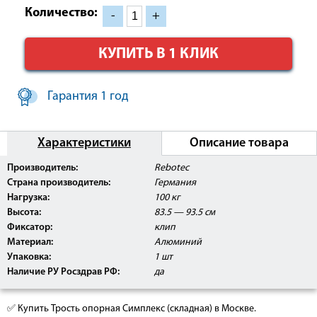
Количество:
-
+
КУПИТЬ В 1 КЛИК
Гарантия 1 год
Характеристики
Описание товара
Внимание:
Данное изделие поставляется с
Производитель:
Rebotec
Регистрационным Удостоверением Росздравнадзора
Страна производитель:
Германия
РФ.
Нагрузка:
100 кг
Высота:
83.5 — 93.5 см
Фиксатор:
клип
Материал:
Алюминий
Упаковка:
1 шт
Наличие РУ Росздрав РФ:
да
✅ Купить Трость опорная Симплекс (складная) в Москве.