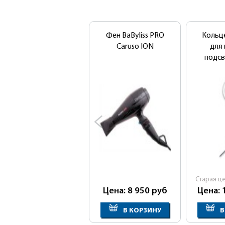
Фен BaByliss PRO
Кольц
Caruso ION
для 
подсв
Cтарая ц
Цена: 8 950
руб
Цена: 
В КОРЗИНУ
В