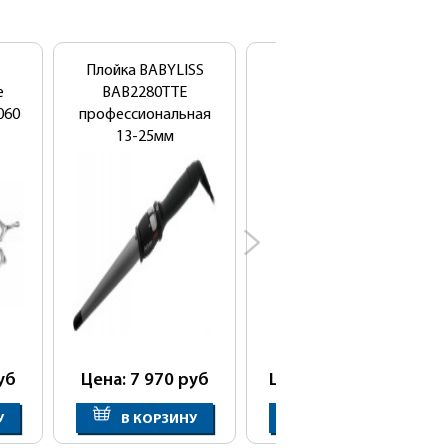
Плойка BABYLISS
Кресло
е
BAB2280TTE
парикмахерское
060
профессиональная
Тера (гидравлика)
13-25мм
конусоидальная
уб
Цена: 7 970
руб
Цена: 19 900
руб
У
В КОРЗИНУ
В КОРЗИНУ