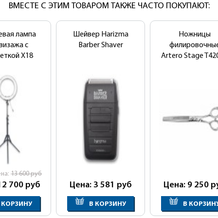
ВМЕСТЕ С ЭТИМ ТОВАРОМ ТАКЖЕ ЧАСТО ПОКУПАЮТ:
евая лампа
Шейвер Harizma
Ножницы
визажа с
Barber Shaver
филировочны
еткой X18
Artero Stage T42
ена:
13 600
руб
12 700
руб
Цена: 3 581
руб
Цена: 9 250
р
 КОРЗИНУ
В КОРЗИНУ
В КОРЗИН