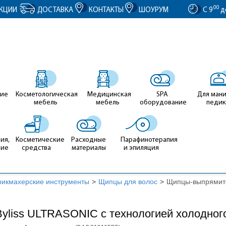
entID').value = clientID; });
00
КЦИИ
ДОСТАВКА
КОНТАКТЫ
ШОУРУМ
С 9
д
ие
Косметологическая
Медицинская
SPA
Для ман
мебель
мебель
оборудование
педи
ия,
Косметические
Расходные
Парафинотерапия
ние
средства
материалы
и эпиляция
рикмахерские инструменты
>
Щипцы для волос
>
Щипцы-выпрямите
liss ULTRASONIC с технологией холодного