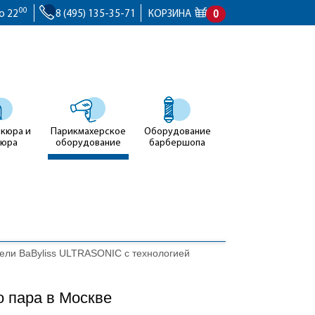
00
о 22
8 (495) 135-35-71
КОРЗИНА
0
икюра и
Парикмахерское
Оборудование
кюра
оборудование
барбершопа
ли BaByliss ULTRASONIC с технологией
 пара в Москве