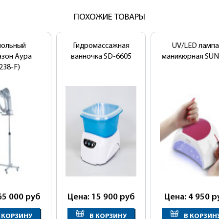
ПОХОЖИЕ ТОВАРЫ
польный
Гидромассажная
UV/LED лампа
азон Аура
ванночка SD-6605
маникюрная SUN
238-F)
65 000
руб
Цена: 15 900
руб
Цена: 4 950
р
 КОРЗИНУ
В КОРЗИНУ
В КОРЗИН