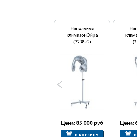
Напольный
На
климазон Эйра
клим
(2238-G)
(2
Цена: 85 000
руб
Цена: 
В КОРЗИНУ
В