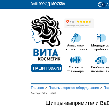
ym(12767704, 'getClientID', function(clientID) { document.getElementById('cli
ВАШ ГОРОД:
МОСКВА
А
Аппаратная
Медицинск
косметология
приборы
Фитнес и
Реабилитац
НАШИ ТОВАРЫ
тренажеры
перемеще
Главная
>
Парикмахерское оборудование
>
Па
холодного пара
Щипцы-выпрямители BaBy