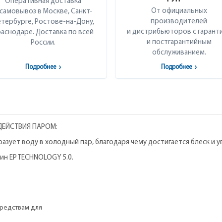
Оперативная доставка
От официальных
 самовывоз в Москве, Санкт-
производителей
тербурге, Ростове-на-Дону,
и дистрибьюторов с гарант
аснодаре. Доставка по всей
и постгарантийным
России.
обслуживанием.
Подробнее
›
Подробнее
›
ДЕЙСТВИЯ ПАРОМ:
бразует воду в холодный пар, благодаря чему достигается блеск и
ин EP TECHNOLOGY 5.0.
средствам для