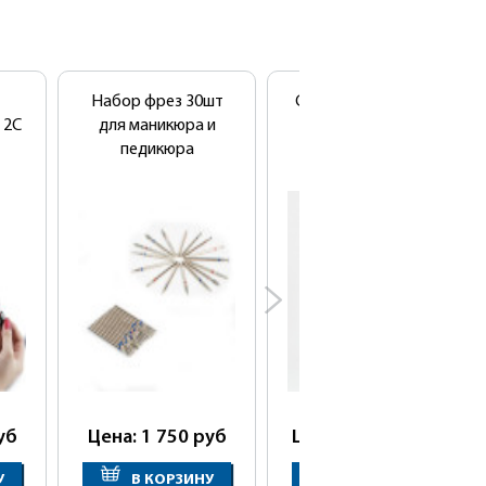
Набор фрез 30шт
Сушуар напольный
 2C
для маникюра и
SD-1041B
педикюра
уб
Цена: 1 750
руб
Цена: 20 800
руб
У
В КОРЗИНУ
В КОРЗИНУ