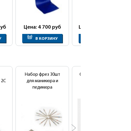
уб
Цена: 4 700
руб
Цена: 27 800
руб
У
В КОРЗИНУ
В КОРЗИНУ
Набор фрез 30шт
Сушуар напольный
 2C
для маникюра и
SD-1041B
педикюра