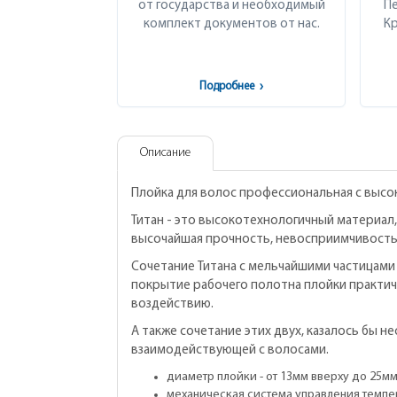
от государства и необходимый
Пе
комплект документов от нас.
Кр
Подробнее
›
Описание
Плойка для волос профессиональная с выс
Титан - это высокотехнологичный материал
высочайшая прочность, невосприимчивость
Сочетание Титана с мельчайшими частицами
покрытие рабочего полотна плойки практич
воздействию.
А также сочетание этих двух, казалось бы 
взаимодействующей с волосами.
диаметр плойки - от 13мм вверху до 25мм
механическая система управления темпера