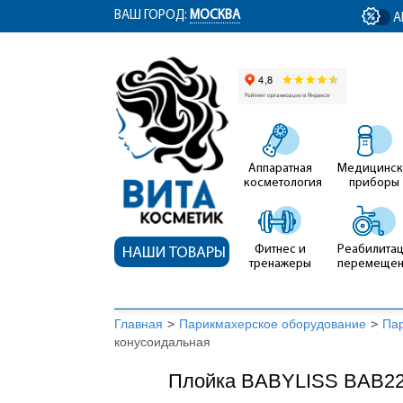
ym(12767704, 'getClientID', function(clientID) { document.getElementById('cli
ВАШ ГОРОД:
МОСКВА
А
Аппаратная
Медицинск
косметология
приборы
Фитнес и
Реабилитац
НАШИ ТОВАРЫ
тренажеры
перемеще
Главная
>
Парикмахерское оборудование
>
Па
конусоидальная
Плойка BABYLISS BAB22