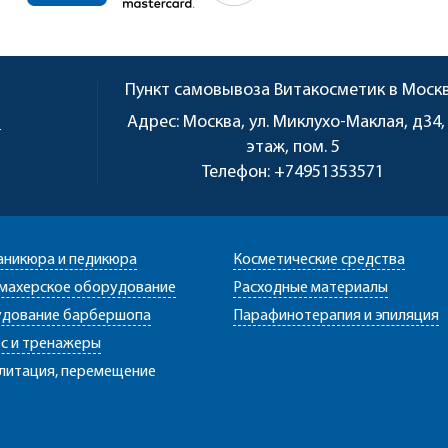
Пункт самовывоза
Витакосметик в Моск
u
Адрес:
Москва, ул. Миклухо-Маклая, д34,
этаж, пом. 5
Телефон:
+74951353571
аникюра и педикюра
Косметические средства
махерское оборудование
Расходные материалы
дование барбершопа
Парафинотерапия и эпиляция
с и тренажеры
литация, перемещение