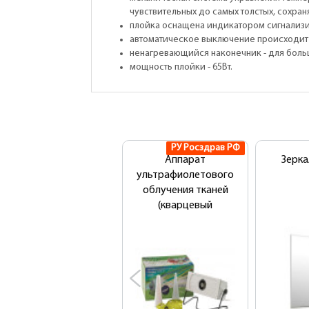
чувствительных до самых толстых, сохран
плойка оснащена индикатором сигнализи
автоматическое выключение происходит 
ненагревающийся наконечник - для боль
мощность плойки - 65Вт.
РУ Росздрав РФ
Аппарат
Зерк
ультрафиолетового
облучения тканей
(кварцевый
облучатель)
ОУФК-01