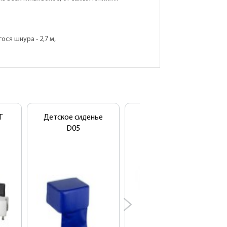
ся шнура - 2,7 м,
Г
Детское сиденье
Мойка
D05
парикмахерская
АКВА-3 с креслом
КОНТАКТ