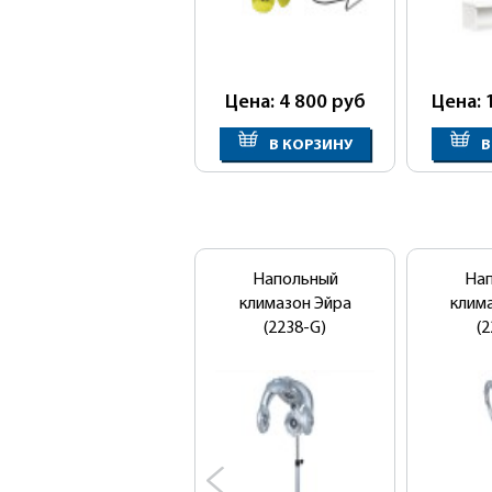
Цена: 4 800
руб
Цена: 
В КОРЗИНУ
В
Напольный
На
климазон Эйра
клим
(2238-G)
(2