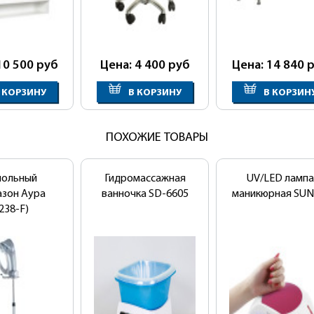
10 500
руб
Цена: 4 400
руб
Цена: 14 840
р
 КОРЗИНУ
В КОРЗИНУ
В КОРЗИН
ПОХОЖИЕ ТОВАРЫ
польный
Гидромассажная
UV/LED лампа
азон Аура
ванночка SD-6605
маникюрная SUN
238-F)