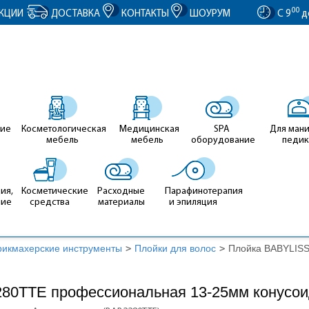
entID').value = clientID; });
00
КЦИИ
ДОСТАВКА
КОНТАКТЫ
ШОУРУМ
С 9
д
ие
Косметологическая
Медицинская
SPA
Для ман
мебель
мебель
оборудование
педи
ия,
Косметические
Расходные
Парафинотерапия
ние
средства
материалы
и эпиляция
рикмахерские инструменты
>
Плойки для волос
>
Плойка BABYLIS
80TTE профессиональная 13-25мм конусои