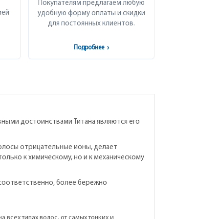
Покупателям предлагаем любую
ией
удобную форму оплаты и скидки
для постоянных клиентов.
Подробнее
›
вными достоинствами Титана являются его
волосы отрицательные ионы, делает
олько к химическому, но и к механическому
, соответственно, более бережно
 всех типах волос, от самых тонких и