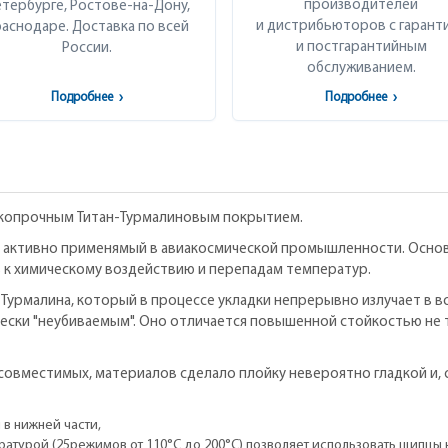
производителей
тербурге, Ростове-на-Дону,
и дистрибьюторов с гарант
аснодаре. Доставка по всей
и постгарантийным
России.
обслуживанием.
Подробнее
›
Подробнее
›
окопрочным Титан-Турмалиновым покрытием.
, активно применямый в авиакосмической промышленности. Осно
 к химическому воздействию и перепадам температур.
 Турмалина, который в процессе укладки непрерывно излучает в 
ески "неубиваемым". Оно отличается повышенной стойкостью не т
несовместимых, материалов сделало плойку невероятно гладкой и
 в нижней части,
турой (25режимов от 110°C до 200°C) позволяет использовать щипцы на