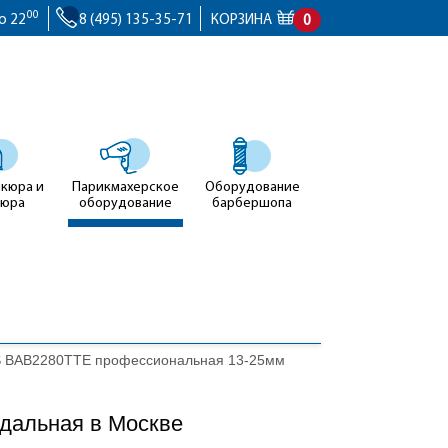
00
о 22
8 (495) 135-35-71
КОРЗИНА
0
икюра и
Парикмахерское
Оборудование
кюра
оборудование
барбершопа
S BAB2280TTE профессиональная 13-25мм
дальная в Москве